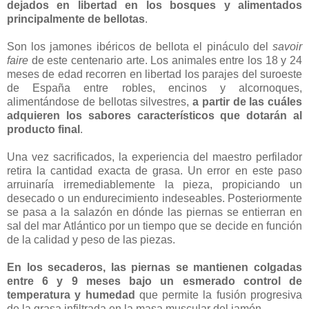
dejados en libertad en los bosques y alimentados
principalmente de bellotas
.
Son los jamones ibéricos de bellota el pináculo del
savoir
faire
de este centenario arte. Los animales entre los 18 y 24
meses de edad recorren en libertad los parajes del suroeste
de España entre robles, encinos y alcornoques,
alimentándose de bellotas silvestres,
a partir de las cuáles
adquieren los sabores característicos que dotarán al
producto final
.
Una vez sacrificados, la experiencia del maestro perfilador
retira la cantidad exacta de grasa. Un error en este paso
arruinaría irremediablemente la pieza, propiciando un
desecado o un endurecimiento indeseables. Posteriormente
se pasa a la salazón en dónde las piernas se entierran en
sal del mar Atlántico por un tiempo que se decide en función
de la calidad y peso de las piezas.
En los secaderos, las piernas se mantienen colgadas
entre 6 y 9 meses bajo un esmerado control de
temperatura y humedad
que permite la fusión progresiva
de la grasa infiltrada en la masa muscular del jamón.