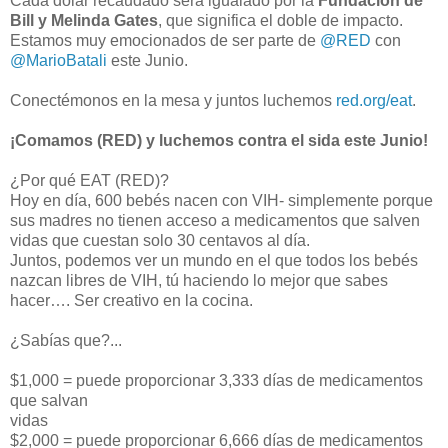
Cada dólar recaudado será igualado por la
Fundación de
Bill y Melinda Gates
, que significa el doble de impacto.
Estamos muy emocionados de ser parte de
@RED
con
@MarioBatali
este Junio.
Conectémonos en la mesa y juntos luchemos
red.org/eat
.
¡Comamos (RED) y luchemos contra el sida este Junio!
¿Por qué EAT (RED)?
Hoy en día, 600 bebés nacen con VIH- simplemente porque
sus madres no tienen acceso a medicamentos que salven
vidas que cuestan solo 30 centavos al día.
Juntos, podemos ver un mundo en el que todos los bebés
nazcan libres de VIH, tú haciendo lo mejor que sabes
hacer…. Ser creativo en la cocina.
¿Sabías que?...
$1,000 = puede proporcionar 3,333 días de medicamentos
que salvan
vidas
$2,000 = puede proporcionar 6,666 días de medicamentos