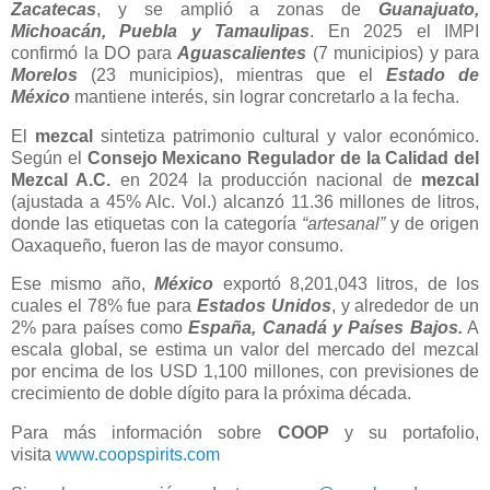
Zacatecas
, y se amplió a zonas de
Guanajuato,
Michoacán, Puebla y Tamaulipas
. En 2025 el IMPI
confirmó la DO para
Aguascalientes
(7 municipios) y para
Morelos
(23 municipios), mientras que el
Estado de
México
mantiene interés, sin lograr concretarlo a la fecha.
El
mezcal
sintetiza patrimonio cultural y valor económico.
Según el
Consejo Mexicano Regulador de la Calidad del
Mezcal A.C.
en 2024 la producción nacional de
mezcal
(ajustada a 45% Alc. Vol.) alcanzó 11.36 millones de litros,
donde las etiquetas con la categoría
“artesanal”
y de origen
Oaxaqueño, fueron las de mayor consumo.
Ese mismo año,
México
exportó 8,201,043 litros, de los
cuales el 78% fue para
Estados Unidos
, y alrededor de un
2% para países como
España, Canadá y Países Bajos.
A
escala global, se estima un valor del mercado del mezcal
por encima de los USD 1,100 millones, con previsiones de
crecimiento de doble dígito para la próxima década.
Para más información sobre
COOP
y su portafolio,
visita
www.coopspirits.com