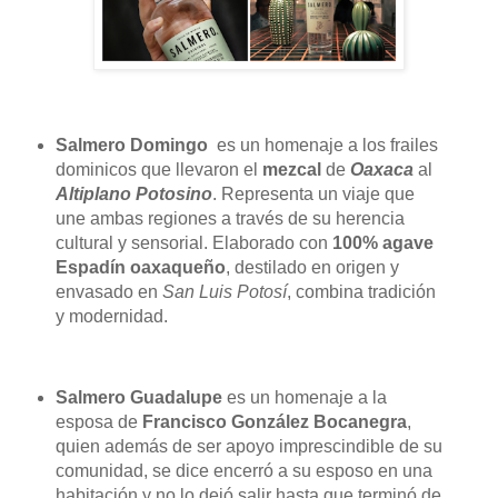
Salmero Domingo
es un homenaje a los frailes
dominicos que llevaron el
mezcal
de
Oaxaca
al
Altiplano Potosino
. Representa un viaje que
une ambas regiones a través de su herencia
cultural y sensorial. Elaborado con
100% agave
Espadín oaxaqueño
, destilado en origen y
envasado en
San Luis Potosí
, combina tradición
y modernidad.
Salmero Guadalupe
es un homenaje a la
esposa de
Francisco González Bocanegra
,
quien además de ser apoyo imprescindible de su
comunidad, se dice encerró a su esposo en una
habitación y no lo dejó salir hasta que terminó de