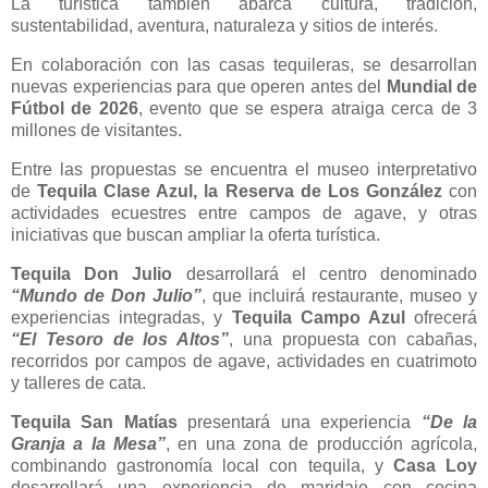
La turística también abarca cultura, tradición,
sustentabilidad, aventura, naturaleza y sitios de interés.
En colaboración con las casas tequileras, se desarrollan
nuevas experiencias para que operen antes del
Mundial de
Fútbol de 2026
, evento que se espera atraiga cerca de 3
millones de visitantes.
Entre las propuestas se encuentra el museo interpretativo
de
Tequila Clase Azul, la Reserva de Los González
con
actividades ecuestres entre campos de agave, y otras
iniciativas que buscan ampliar la oferta turística.
Tequila Don Julio
desarrollará el centro denominado
“Mundo de Don Julio”
, que incluirá restaurante, museo y
experiencias integradas, y
Tequila Campo Azul
ofrecerá
“El Tesoro de los Altos”
, una propuesta con cabañas,
recorridos por campos de agave, actividades en cuatrimoto
y talleres de cata.
Tequila San Matías
presentará una experiencia
“De la
Granja a la Mesa”
, en una zona de producción agrícola,
combinando gastronomía local con tequila, y
Casa Loy
desarrollará una experiencia de maridaje con cocina