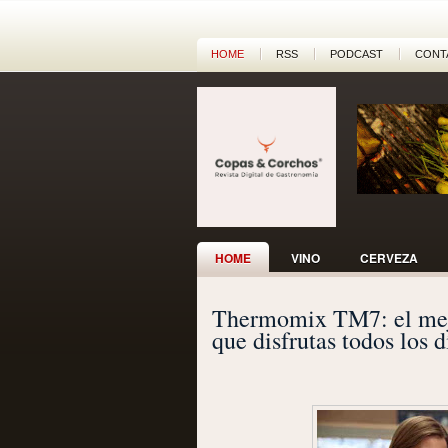
HOME
RSS
PODCAST
CONT
HOME
VINO
CERVEZA
Thermomix TM7: el mejor
que disfrutas todos los d