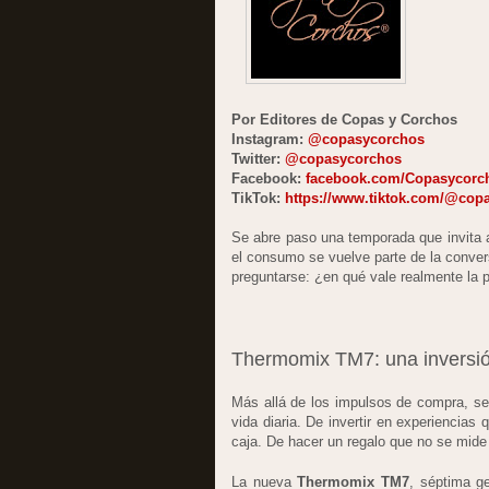
Por Editores de Copas y Corchos
Instagram:
@copasycorchos
Twitter:
@copasycorchos
Facebook:
facebook.com/Copasycorc
TikTok:
https://www.tiktok.com/@cop
Se abre paso una temporada que invita a
el consumo se vuelve parte de la conver
preguntarse: ¿en qué vale realmente la p
Thermomix TM7: una inversión
Más allá de los impulsos de compra, se 
vida diaria. De invertir en experiencias
caja. De hacer un regalo que no se mide 
La nueva
Thermomix TM7
, séptima g