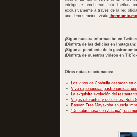
inteligente: una herramienta diseñada par
exclusivamente a través de la red ofici
una demostración, visita
thermomix.mx
¡Sigue nuestra información en Twitter
¡Disfruta de las delicias en Instagram
¡Sigue al pendiente de la gastronomí
¡Disfruta de nuestros videos en TikTo
Otras notas relacionadas:
Los vinos de Coahuila destacan en c
Vive experiencias gastronómicas por
La exquisita evolución del restaurant
Viajes diferentes y deliciosos: Ruta
Banyan Tree Mayakoba anuncia imper
"De sobremesa con Zacapa", una nue