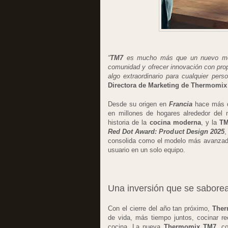
“
TM7
es mucho más que un nuevo model
comunidad y ofrecer innovación con propó
algo extraordinario para cualquier pe
Directora de Marketing de Thermomix
Desde su origen en
Francia
hace más 
en millones de hogares alrededor del
historia de la
cocina moderna
, y la
TM
Red Dot Award: Product Design 2025
,
consolida como el modelo más avanzado
usuario en un solo equipo.
Una inversión que se sabore
Con el cierre del año tan próximo,
The
de vida, más tiempo juntos, cocinar re
cocina. La nueva
Thermomix TM7
, c