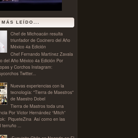
 MÁS LEÍDO...
Chef de Michoacán resulta
triunfador de Cocinero del Año
México 4a Edición
Chef Fernando Martínez Zavala
o del Año México 4a Edición Por
opas y Corchos Instagram:
corchos Twitter...
Nuevas experiencias con la
tecnología: "Tierra de Maestros"
de Maestro Dobel
Tierra de Mastros toda una
ncia Por Víctor Hernández “Mitch”
ok: PiqueteZina Así como en las
l terruño ...
¡Exquisito Chile en Nogada en El