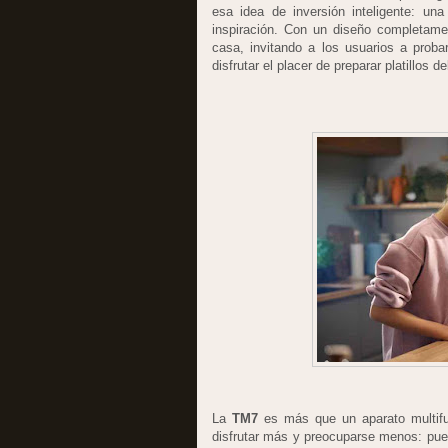
esa idea de inversión inteligente: un
inspiración. Con un diseño completam
casa, invitando a los usuarios a prob
disfrutar el placer de preparar platillos d
La
TM7
es más que un aparato multif
disfrutar más y preocuparse menos: pued