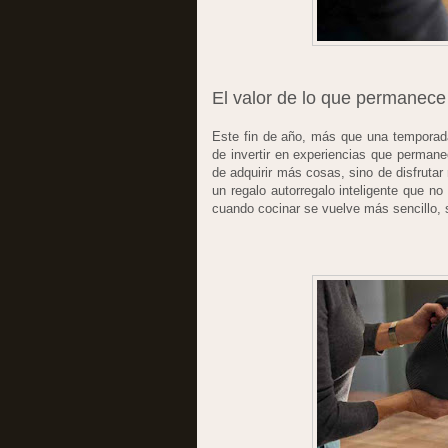
El valor de lo que permanece
Este fin de año, más que una temporad
de invertir en experiencias que permane
de adquirir más cosas, sino de disfrutar
un regalo autorregalo inteligente que no
cuando cocinar se vuelve más sencillo, 