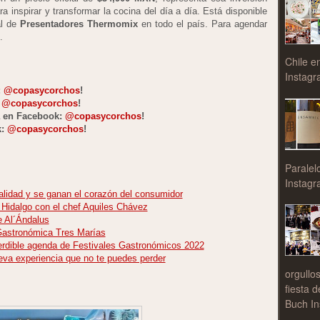
a inspirar y transformar la cocina del día a día. Está disponible
al de
Presentadores Thermomix
en todo el país. Para agendar
.
Chile e
Instagr
:
@copasycorchos
!
:
@copasycorchos
!
a en Facebook:
@copasycorchos
!
k:
@copasycorchos
!
Paralel
Instagr
alidad y se ganan el corazón del consumidor
 Hidalgo con el chef Aquiles Chávez
e Al´Ándalus
 Gastronómica Tres Marías
dible agenda de Festivales Gastronómicos 2022
va experiencia que no te puedes perder
orgullo
fiesta 
Buch In