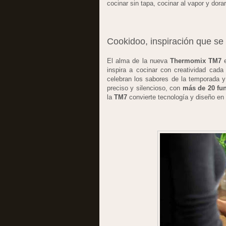
cocinar sin tapa, cocinar al vapor y dorar
Cookidoo, inspiración que se 
El alma de la nueva
Thermomix TM7
inspira a cocinar con creatividad cad
celebran los sabores de la temporada y 
preciso y silencioso, con
más de 20 fun
la
TM7
convierte tecnología y diseño en 