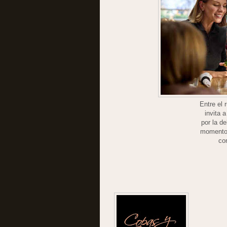
Entre el
invita 
por la d
momentos
co