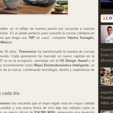
LO
o: es el reflejo de nuestra pasión por escuchar a nuestra
sito. Es el aliado perfecto para convertir la cocina cotidiana en
rsona que tenga una
TM7
en casa”,
comparte
Valeria Tornaghi,
 México
.
Cociner
de 50 años,
Thermomix
ha transformado la manera de cocinar
Entre C
 mundo. Cada generación ha marcado un nuevo capítulo en la
@copasy
7
no es la excepción: premiada con el
UX Design Award
y el
 y recientemente como
Mejor Electrodoméstico Inteligente
, se
 de la marca, combinando tecnología, diseño y experiencia de
experie
a cada día
Facebo
vides, e
rmomix
nos recuerda que el mejor regalo está en mayor calidad
cuerdos y una nueva forma de vivir algo tan rutinario como la
on un precio oficial de
$34,900 MXN
, representa esa inversión