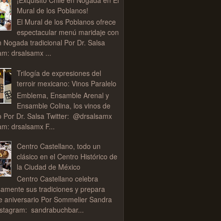
Mural de los Poblanos!
El Mural de los Poblanos ofrece
espectacular menú maridaje con
n Nogada tradicional Por Dr. Salsa
am: drsalsamx ...
Trilogía de expresiones del
terroir mexicano: Vinos Paralelo
Emblema, Ensamble Arenal y
Ensamble Colina, los vinos de
o Por Dr. Salsa Twitter: @drsalsamx
am: drsalsamx F...
Centro Castellano, todo un
clásico en el Centro Histórico de
la Ciudad de México
Centro Castellano celebra
samente sus tradiciones y prepara
de aniversario Por Sommelier Sandra
stagram: sandrabuchbar...