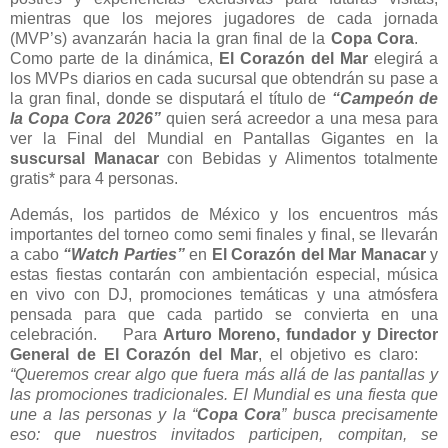
mientras que los mejores jugadores de cada jornada
(MVP’s) avanzarán hacia la gran final de la
Copa Cora
.
Como parte de la dinámica,
El Corazón del Mar
elegirá a
los MVPs diarios en cada sucursal que obtendrán su pase a
la gran final, donde se disputará el título de
“Campeón de
la Copa Cora 2026”
quien será acreedor a una mesa para
ver la Final del Mundial en Pantallas Gigantes en la
suscursal Manacar
con Bebidas y Alimentos totalmente
gratis* para 4 personas.
Además, los partidos de México y los encuentros más
importantes del torneo como semi finales y final, se llevarán
a cabo
“Watch Parties”
en
El Corazón del Mar Manacar
y
estas fiestas contarán con ambientación especial, música
en vivo con DJ, promociones temáticas y una atmósfera
pensada para que cada partido se convierta en una
celebración. Para
Arturo Moreno, fundador y Director
General de El Corazón del Mar
, el objetivo es claro:
“Queremos crear algo que fuera más allá de las pantallas y
las promociones tradicionales. El Mundial es una fiesta que
une a las personas y la “
Copa Cora
” busca precisamente
eso: que nuestros invitados participen, compitan, se