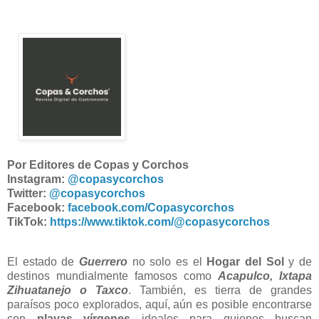
Por Editores de Copas y Corchos
Instagram:
@copasycorchos
Twitter:
@copasycorchos
Facebook:
facebook.com/Copasycorchos
TikTok:
https://www.tiktok.com/@copasycorchos
El estado de
Guerrero
no solo es el
Hogar del Sol
y de
destinos mundialmente famosos como
Acapulco, Ixtapa
Zihuatanejo o Taxco
. También, es tierra de grandes
paraísos poco explorados, aquí, aún es posible encontrarse
con
playas vírgenes
ideales para quienes buscan