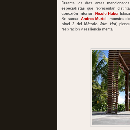
Durante los días antes mencionado
especialistas
que representan distinta
conexión interior
,
Nicole Huber
lidera
Se suman
Andrea Muriel
,
maestra de
nivel 2 del Método
Wim Hof
, pione
respiración y resiliencia mental.