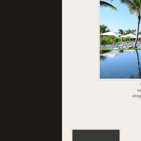
ex
inte