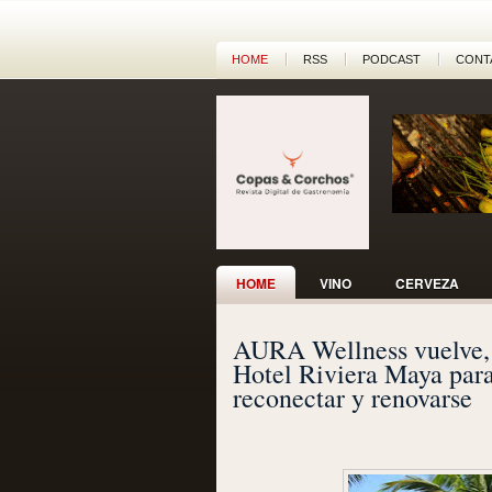
HOME
RSS
PODCAST
CONT
HOME
VINO
CERVEZA
AURA Wellness vuelve,
Hotel Riviera Maya para
reconectar y renovarse