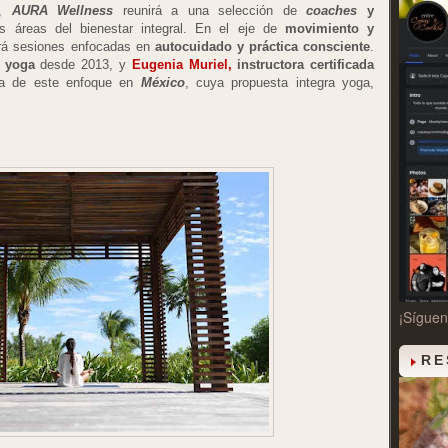
s,
AURA Wellness
reunirá a una selección de
coaches
y
s áreas del bienestar integral. En el eje de
movimiento y
rá sesiones enfocadas en
autocuidado y práctica consciente
.
 yoga
desde 2013, y
Eugenia Muriel,
instructora certificada
ra de este enfoque en
México
, cuya propuesta integra yoga,
¡Sígue
RE