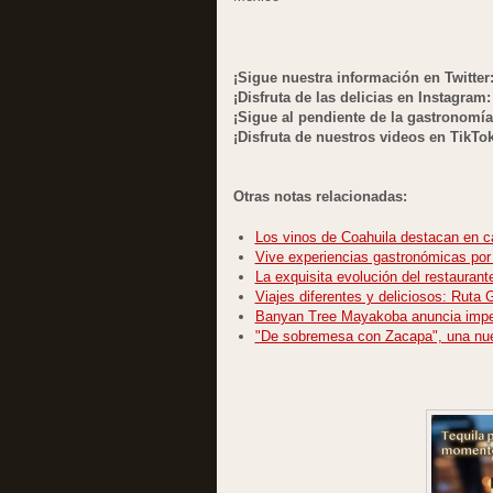
¡Sigue nuestra información en Twitter
¡Disfruta de las delicias en Instagram
¡Sigue al pendiente de la gastronomí
¡Disfruta de nuestros videos en TikTo
Otras notas relacionadas:
Los vinos de Coahuila destacan en c
Vive experiencias gastronómicas por
La exquisita evolución del restaurant
Viajes diferentes y deliciosos: Ruta
Banyan Tree Mayakoba anuncia imper
"De sobremesa con Zacapa", una nue