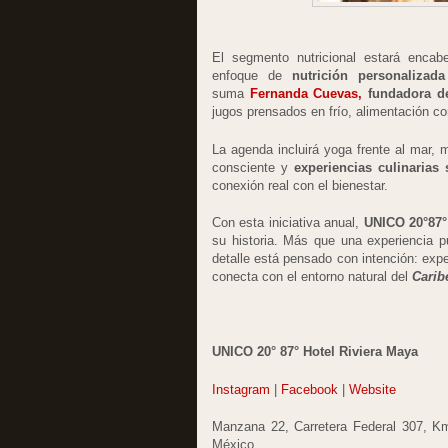
El segmento nutricional estará enca
enfoque de
nutrición personalizad
suma
Fernanda Cuevas,
fundadora d
jugos prensados en frío, alimentación co
La agenda incluirá yoga frente al mar, me
consciente y
experiencias culinarias
conexión real con el bienestar.
Con esta iniciativa anual,
UNICO 20°87°
su historia. Más que una experiencia p
detalle está pensado con intención: exp
conecta con el entorno natural del
Carib
UNICO 20° 87° Hotel Riviera Maya
Instagram
|
Facebook
|
Website
Manzana 22, Carretera Federal 307, Km
México