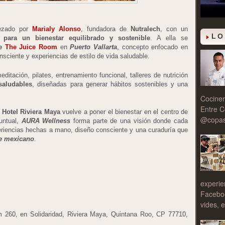
bezado por
Marialy Alonso
, fundadora de
Nutralech
, con un
LO
a para un bienestar equilibrado y sostenible
. A ella se
e
The Juice Room
en
Puerto Vallarta
, concepto enfocado en
nsciente y experiencias de estilo de vida saludable.
ditación, pilates, entrenamiento funcional, talleres de nutrición
 saludables
, diseñadas para generar hábitos sostenibles y una
Cociner
Entre C
 Hotel Riviera Maya
vuelve a poner el bienestar en el centro de
@copasy
untual,
AURA Wellness
forma parte de una visión donde cada
eriencias hechas a mano, diseño consciente y una curaduría que
e mexicano
.
experie
Facebo
vides, e
 260, en Solidaridad, Riviera Maya, Quintana Roo, CP 77710,