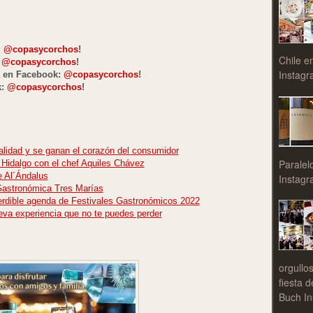
:
@copasycorchos
!
Chile e
:
@copasycorchos
!
Instagr
a en Facebook:
@copasycorchos
!
k:
@copasycorchos
!
alidad y se ganan el corazón del consumidor
Paralel
 Hidalgo con el chef Aquiles Chávez
e Al´Ándalus
Instagr
 Gastronómica Tres Marías
dible agenda de Festivales Gastronómicos 2022
va experiencia que no te puedes perder
orgullo
fiesta 
Buch In