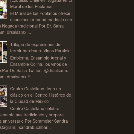
Mural de los Poblanos!
El Mural de los Poblanos ofrece
espectacular menú maridaje con
n Nogada tradicional Por Dr. Salsa
am: drsalsamx ...
Trilogía de expresiones del
terroir mexicano: Vinos Paralelo
Emblema, Ensamble Arenal y
Ensamble Colina, los vinos de
o Por Dr. Salsa Twitter: @drsalsamx
am: drsalsamx F...
Centro Castellano, todo un
clásico en el Centro Histórico de
la Ciudad de México
Centro Castellano celebra
samente sus tradiciones y prepara
de aniversario Por Sommelier Sandra
stagram: sandrabuchbar...