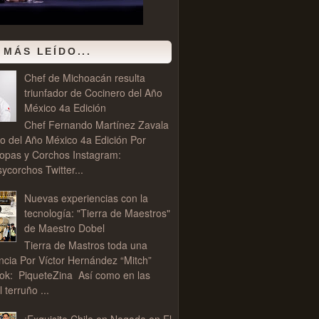
 MÁS LEÍDO...
Chef de Michoacán resulta
triunfador de Cocinero del Año
México 4a Edición
Chef Fernando Martínez Zavala
o del Año México 4a Edición Por
opas y Corchos Instagram:
corchos Twitter...
Nuevas experiencias con la
tecnología: "Tierra de Maestros"
de Maestro Dobel
Tierra de Mastros toda una
ncia Por Víctor Hernández “Mitch”
ok: PiqueteZina Así como en las
l terruño ...
¡Exquisito Chile en Nogada en El