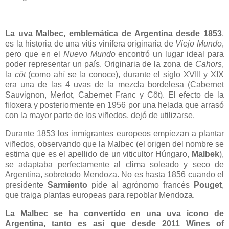
La uva Malbec, emblemática de Argentina desde 1853
,
es la historia de una vitis vinífera originaria de
Viejo Mundo
,
pero que en el
Nuevo Mundo
encontró un lugar ideal para
poder representar un país. Originaria de la zona de
Cahors
,
la
côt
(como ahí se la conoce), durante el siglo XVIII y XIX
era una de las 4 uvas de la mezcla bordelesa (Cabernet
Sauvignon, Merlot, Cabernet Franc y Côt). El efecto de la
filoxera y posteriormente en 1956 por una helada que arrasó
con la mayor parte de los viñedos, dejó de utilizarse.
Durante 1853 los inmigrantes europeos empiezan a plantar
viñedos, observando que la Malbec (el origen del nombre se
estima que es el apellido de un viticultor Húngaro,
Malbek
),
se adaptaba perfectamente al clima soleado y seco de
Argentina, sobretodo Mendoza. No es hasta 1856 cuando el
presidente
Sarmiento
pide al agrónomo francés
Pouget
,
que traiga plantas europeas para repoblar Mendoza.
La Malbec se ha convertido en una uva icono de
Argentina, tanto es así que desde 2011 Wines of