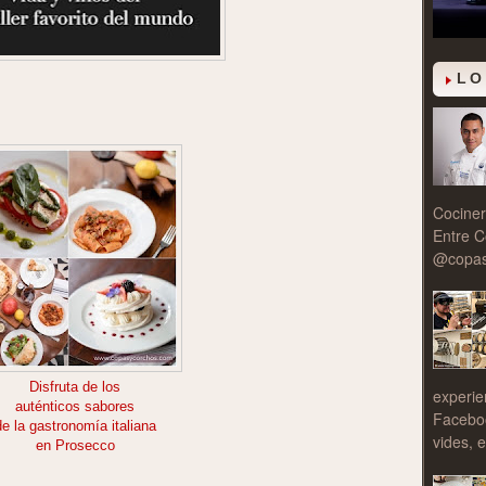
LO
Cociner
Entre C
@copasy
Disfruta de los
experie
auténticos sabores
Facebo
de la gastronomía italiana
vides, e
en Prosecco