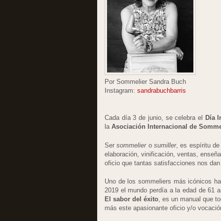
Por Sommelier Sandra Buch
Instagram:
sandrabuchbarris
Cada día 3 de junio, se celebra el
Día I
la
Asociación Internacional de Somme
Ser
sommelier
o
sumiller
, es espíritu d
elaboración, vinificación, ventas, enseñ
oficio que tantas satisfacciones nos da
Uno de los sommeliers más icónicos ha
2019 el mundo perdía a la edad de 61 a
El sabor del éxito
, es un manual que to
más este apasionante oficio y/o vocació