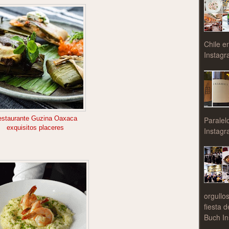
Chile e
Instagr
estaurante Guzina Oaxaca
Paralel
exquisitos placeres
Instagr
orgullo
fiesta 
Buch In