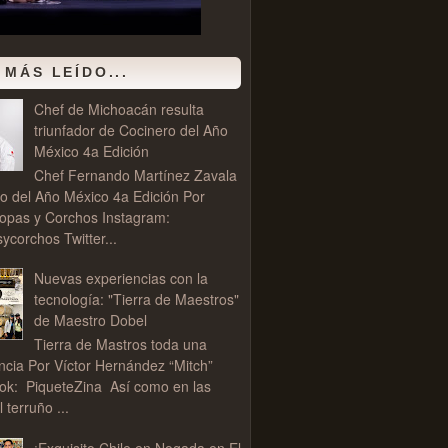
 MÁS LEÍDO...
Chef de Michoacán resulta
triunfador de Cocinero del Año
México 4a Edición
Chef Fernando Martínez Zavala
o del Año México 4a Edición Por
opas y Corchos Instagram:
corchos Twitter...
Nuevas experiencias con la
tecnología: "Tierra de Maestros"
de Maestro Dobel
Tierra de Mastros toda una
ncia Por Víctor Hernández “Mitch”
ok: PiqueteZina Así como en las
l terruño ...
¡Exquisito Chile en Nogada en El