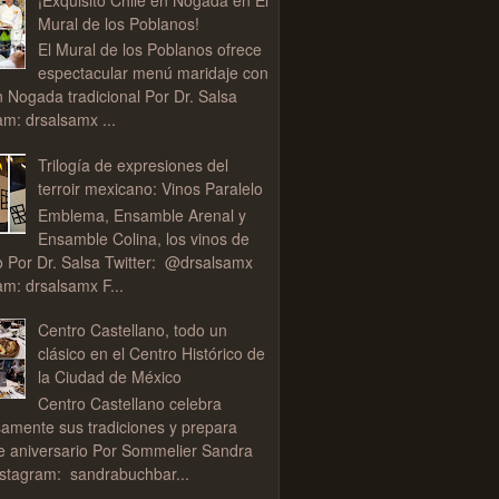
Mural de los Poblanos!
El Mural de los Poblanos ofrece
espectacular menú maridaje con
n Nogada tradicional Por Dr. Salsa
am: drsalsamx ...
Trilogía de expresiones del
terroir mexicano: Vinos Paralelo
Emblema, Ensamble Arenal y
Ensamble Colina, los vinos de
o Por Dr. Salsa Twitter: @drsalsamx
am: drsalsamx F...
Centro Castellano, todo un
clásico en el Centro Histórico de
la Ciudad de México
Centro Castellano celebra
samente sus tradiciones y prepara
de aniversario Por Sommelier Sandra
stagram: sandrabuchbar...