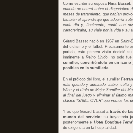
Como escribe su esposa
Nina Basset
,
cuando se enteró sobre el diagnóstico d
meses de tratamiento, que habían provoc
también el aprendizaje que adquiría sob
cada día y, finalmente, contó con su
caracterizaba, su viaje por la vida y su a
Gérard Basset nació en 1957 en
Saint-É
del ciclismo y el futbol. Precisamente e
partido; esta primera visita decidió su
inminente a
Reino Unido
, no solo fue
sumiller, convirtiéndolo en un icono 
posibles en la sumillería.
En el prólogo del libro, el sumiller
Ferran
más querido y admirado; sabio, culto y
Wine y el título de Mejor Sumiller del Mu
al final del juego y eliminar al último
clásico “GAME OVER” que vemos los d
Y es que Gérard Basset
a través de la
mundo del servicio;
su trayectoria 
posteriormente el
Hotel Boutique Terra
de exigencia en la hospitalidad.