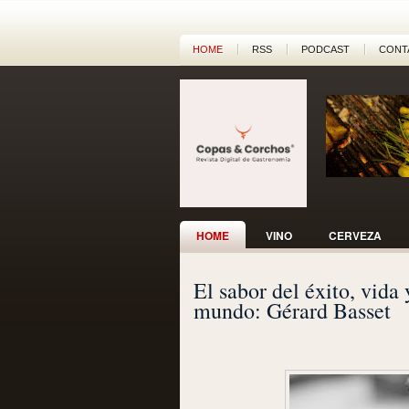
HOME
RSS
PODCAST
CONT
HOME
VINO
CERVEZA
El sabor del éxito, vida 
mundo: Gérard Basset