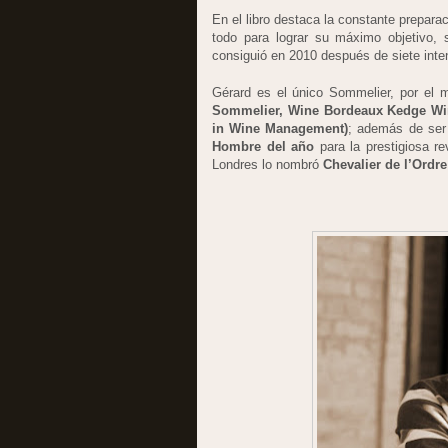
En el libro destaca la constante prepara
todo para lograr su máximo objetivo, 
consiguió en 2010 después de siete inten
Gérard es el único Sommelier, por el 
Sommelier, Wine Bordeaux Kedge Wi
in Wine Management)
; además de se
Hombre del año
para la prestigiosa r
Londres lo nombró
Chevalier de l’Ordre