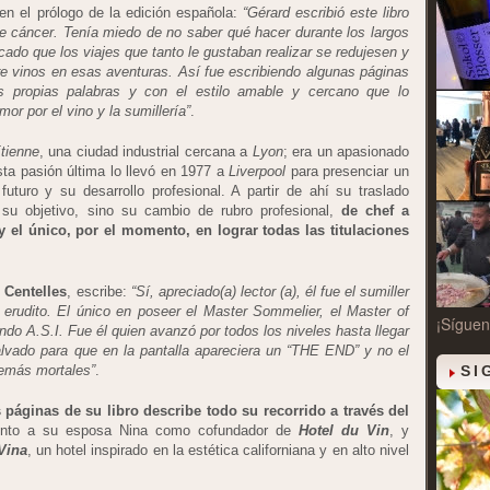
 en el prólogo de la edición española:
“Gérard escribió este libro
e cáncer. Tenía miedo de no saber qué hacer durante los largos
ado que los viajes que tanto le gustaban realizar se redujesen y
re vinos en esas aventuras. Así fue escribiendo algunas páginas
s propias palabras y con el estilo amable y cercano que lo
mor por el vino y la sumillería”
.
tienne
, una ciudad industrial cercana a
Lyon
; era un apasionado
sta pasión última lo llevó en 1977 a
Liverpool
para presenciar un
 futuro y su desarrollo profesional. A partir de ahí su traslado
 su objetivo, sino su cambio de rubro profesional,
de chef a
y el único, por el momento, en lograr todas las titulaciones
 Centelles
, escribe:
“Sí, apreciado(a) lector (a), él fue el sumiller
 erudito. El único en poseer el Master Sommelier, el Master of
¡Síguen
ndo A.S.I. Fue él quien avanzó por todos los niveles hasta llegar
 malvado para que en la pantalla apareciera un “THE END” y no el
emás mortales”
.
SI
s páginas de su libro describe todo su recorrido a través del
junto a su esposa Nina como cofundador de
Hotel du Vin
, y
Vina
, un hotel inspirado en la estética californiana y en alto nivel