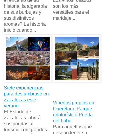
el encanto de su
Los vinos rosados
historia, la algarabía
son los más
de sus burbujas y
versátiles para el
sus distintivos
maridaje...
aromas? La historia
inició cuando...
Siete experiencias
para deslumbrase en
Zacatecas este
Viñedos propios en
verano
Querétaro: Parque
El Estado de
enoturístico Puerta
Zacatecas, abrirá
del Lobo
sus puertas al
Para aquellos que
turismo con grandes
desean tener su