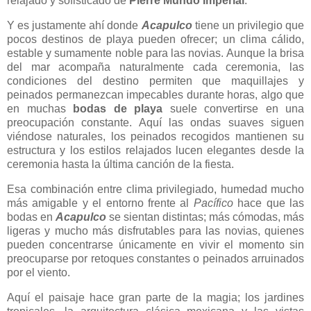
relajado y sofisticado de
Pierre Mundo Imperial
.
Y es justamente ahí donde
Acapulco
tiene un privilegio que
pocos destinos de playa pueden ofrecer; un clima cálido,
estable y sumamente noble para las novias. Aunque la brisa
del mar acompaña naturalmente cada ceremonia, las
condiciones del destino permiten que maquillajes y
peinados permanezcan impecables durante horas, algo que
en muchas
bodas de playa
suele convertirse en una
preocupación constante. Aquí las ondas suaves siguen
viéndose naturales, los peinados recogidos mantienen su
estructura y los estilos relajados lucen elegantes desde la
ceremonia hasta la última canción de la fiesta.
Esa combinación entre clima privilegiado, humedad mucho
más amigable y el entorno frente al
Pacífico
hace que las
bodas en
Acapulco
se sientan distintas; más cómodas, más
ligeras y mucho más disfrutables para las novias, quienes
pueden concentrarse únicamente en vivir el momento sin
preocuparse por retoques constantes o peinados arruinados
por el viento.
Aquí el paisaje hace gran parte de la magia; los jardines