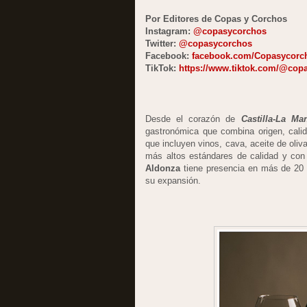
Por Editores de Copas y Corchos
Instagram:
@copasycorchos
Twitter:
@copasycorchos
Facebook:
facebook.com/Copasycorc
TikTok:
https://www.tiktok.com/@cop
Desde el corazón de
Castilla-La Ma
gastronómica que combina origen, cali
que incluyen vinos, cava, aceite de oliv
más altos estándares de calidad y con
Aldonza
tiene presencia en más de 20
su expansión.