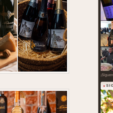
¡Síguen
SI