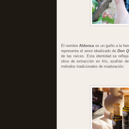
El nombre
Aldonza
es un guiño a la here
representa el amor idealizado de
Don Q
de las raíces. Esta identidad se reflej
oliva de extracción en frío, azafrán
métodos tradicionales de maduración.