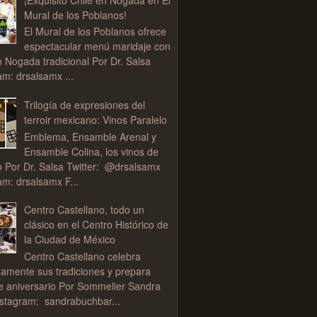
Mural de los Poblanos!
El Mural de los Poblanos ofrece
espectacular menú maridaje con
n Nogada tradicional Por Dr. Salsa
am: drsalsamx ...
Trilogía de expresiones del
terroir mexicano: Vinos Paralelo
Emblema, Ensamble Arenal y
Ensamble Colina, los vinos de
o Por Dr. Salsa Twitter: @drsalsamx
am: drsalsamx F...
Centro Castellano, todo un
clásico en el Centro Histórico de
la Ciudad de México
Centro Castellano celebra
samente sus tradiciones y prepara
de aniversario Por Sommelier Sandra
stagram: sandrabuchbar...