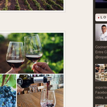
LO
Cociner
Entre C
@copasy
experie
Facebo
vides, e