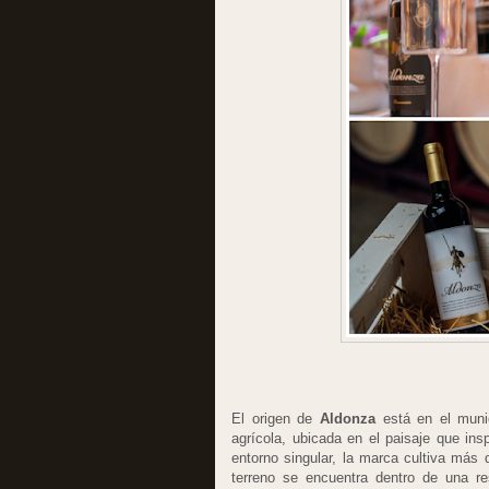
El origen de
Aldonza
está en el muni
agrícola, ubicada en el paisaje que ins
entorno singular, la marca cultiva más
terreno se encuentra dentro de una re