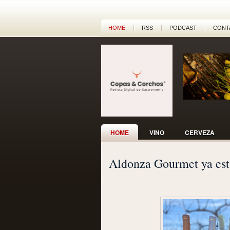
HOME
RSS
PODCAST
CONT
HOME
VINO
CERVEZA
Aldonza Gourmet ya es