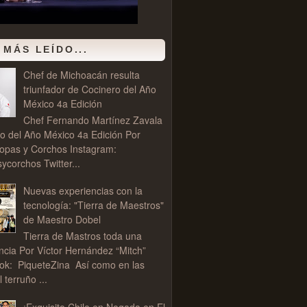
 MÁS LEÍDO...
Chef de Michoacán resulta
triunfador de Cocinero del Año
México 4a Edición
Chef Fernando Martínez Zavala
o del Año México 4a Edición Por
opas y Corchos Instagram:
corchos Twitter...
Nuevas experiencias con la
tecnología: "Tierra de Maestros"
de Maestro Dobel
Tierra de Mastros toda una
ncia Por Víctor Hernández “Mitch”
ok: PiqueteZina Así como en las
l terruño ...
¡Exquisito Chile en Nogada en El