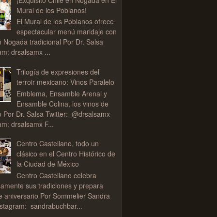
Mural de los Poblanos!
El Mural de los Poblanos ofrece
espectacular menú maridaje con
n Nogada tradicional Por Dr. Salsa
am: drsalsamx ...
Trilogía de expresiones del
terroir mexicano: Vinos Paralelo
Emblema, Ensamble Arenal y
Ensamble Colina, los vinos de
o Por Dr. Salsa Twitter: @drsalsamx
am: drsalsamx F...
Centro Castellano, todo un
clásico en el Centro Histórico de
la Ciudad de México
Centro Castellano celebra
samente sus tradiciones y prepara
de aniversario Por Sommelier Sandra
stagram: sandrabuchbar...