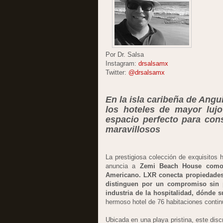
Por Dr. Salsa
Instagram:
drsalsamx
Twitter:
@drsalsamx
En la isla caribeña de Ang
los hoteles de mayor luj
espacio perfecto para cons
maravillosos
La prestigiosa colección de exquisitos 
anuncia a
Zemi Beach House como e
Americano.
LXR conecta propiedades 
distinguen por un compromiso sin p
industria de la hospitalidad, dónde s
hermoso hotel de 76 habitaciones continú
Ubicada en una playa pristina, este dis