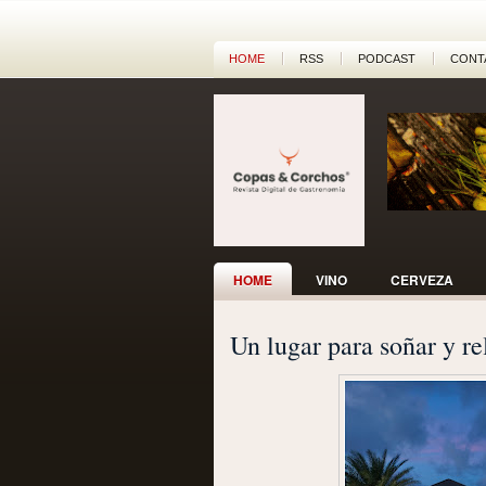
HOME
RSS
PODCAST
CONT
HOME
VINO
CERVEZA
Un lugar para soñar y r