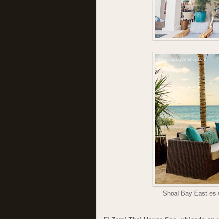
Shoal Bay East es 