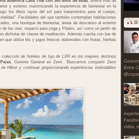
una auténtica Casa Thai con 300 años de edad
, ofrece más de
rior y exterior, maximizando la experiencia de bienestar en la
ajo los tibios rayos del sol para tratamientos para el cuerpo,
vitalidad"
. Facilidades del spa también contemplan habitaciones
LO
ados, una boutique de bienestar, áreas de descanso al exterior
n de las olas, espacio para yoga y Pilates, así como un jardín de
en disfrutar de clases de meditación. Además cuenta con bar de
arn
que utiliza tés y jugos frescos elaborados con frutas, hierbas
colección de hoteles de lujo de LXR en los mejores destinos
Cociner
 Paias
, Gerente General en Zemi.
"Buscamos compartir Zemi
Entre C
de Hilton y continuar proporcionando experiencias inolvidables
@copasy
experie
Facebo
vides, e