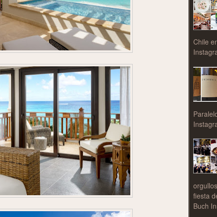
Chile e
Instagr
Paralel
Instagr
orgullo
fiesta 
Buch In