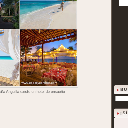
BU
beña Anguilla existe un hotel de ensueño
¡S