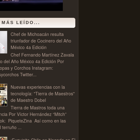
 MÁS LEÍDO...
Chef de Michoacán resulta
triunfador de Cocinero del Año
México 4a Edición
Chef Fernando Martínez Zavala
o del Año México 4a Edición Por
opas y Corchos Instagram:
corchos Twitter...
Nuevas experiencias con la
tecnología: "Tierra de Maestros"
de Maestro Dobel
Tierra de Mastros toda una
ncia Por Víctor Hernández “Mitch”
ok: PiqueteZina Así como en las
l terruño ...
¡Exquisito Chile en Nogada en El