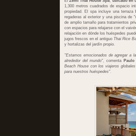
El
Zemi Thai House Spa
,
ubicado en 
1,300 metros cuadrados de espacio inte
propiedad. El spa incluye una terraza b
regaderas al exterior y una piscina de
"
de amplio tamaño para tratamientos priv
con espacios para relajarse con el vaivé
relajación en dónde los huéspedes pued
jugos frescos en el antiguo
Thai Rice B
y hortalizas del jardín propio.
"Estamos emocionados de agregar a la 
alrededor del mundo"
, comenta
Paulo
Beach House con los viajeros globales 
para nuestros huéspedes"
.