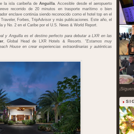
e la isla caribeña de
Anguilla
. Accesible desde el aeropuerto
breve recorrido de 20 minutos en trasporte marítimo o bien
vador enclave continúa siendo reconocido como el hotel top en el
 Traveler, Forbes, TripAdvisor y más publicaciones. Este año, el
la y No. 2 en el Caribe por el U.S. News & World Report.
l y Anguilla es el destino perfecto para debutar a LXR en las
er
, Global Head de LXR Hotels & Resorts.
"Estamos muy
ch House en crear experiencias extraordinarias y auténticas
¡Síguen
SI