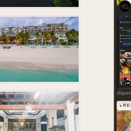
¡Sígue
RE