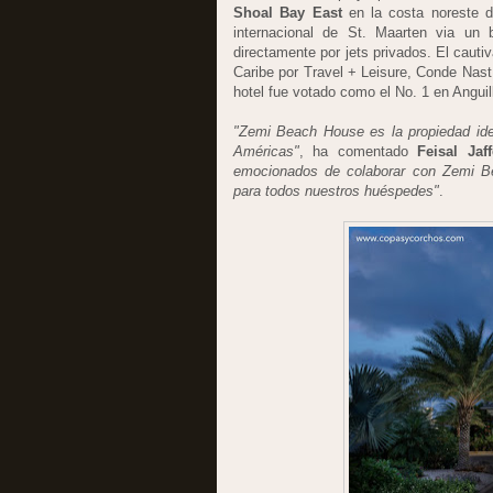
Shoal Bay East
en la costa noreste d
internacional de St. Maarten via un 
directamente por jets privados. El cauti
Caribe por Travel + Leisure, Conde Nast
hotel fue votado como el No. 1 en Anguil
"Zemi Beach House es la propiedad idea
Américas"
, ha comentado
Feisal Jaff
emocionados de colaborar con Zemi Bea
para todos nuestros huéspedes"
.