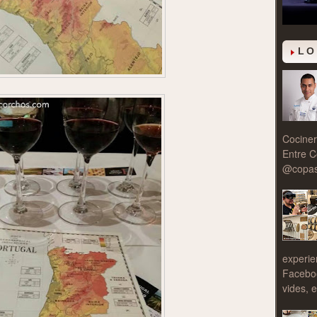
LO
Cociner
Entre C
@copasy
experie
Facebo
vides, e