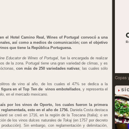
 en el Hotel Camino Real, Wines of Portugal convocó a una
ionales, así como a medios de comunicación; con el objetivo
vinos que tiene la República Portuguesa.
e Educator de Wines of Portugal
, fue la encargada de realizar
inos de la zona. Portugal tiene una gran variedad de climas, y es
utóctonas,
con más de 250 variedades nativas
; las cuales sólo
Copas 
olitros de vino al año, de los cuales el 47% se dedica a la
s figura en el Top Ten de vinos embotellados
, y representa el
SÍ
plo, en el mercado mexicano.
aís por los vinos de Oporto, los cuales fueron la primera
reglamentada, esto en el año de 1756.
Daniela Costa destaca
ianti
se creó en 1716, en la región de la Toscana (Italia); o en
ación de los vinos dulces naturales de
Tokaj
(en 1757 por decreto
e producción). Sin embargo, con reglamentación y delimitación,