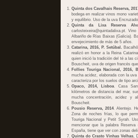
Quinta dos Cavalhais Reserva, 201
bodega en realizar vinos mono varie
y equilibrio. Uso de la uva Encruzado
Quinta da Lixa Reserva Alva
carlosteixeira@quintadalixa.pt. Vino
Albariño de Rías Baixas (Galicia). 
envejecimiento de más de 5 años.
Catarina, 2016, P. Setúbal.
Bacalhôa
realizó en honor a la Reina Catarina
quien inició la tradición del té a las
Bouscheit, uva de origen francés que 
Follies Touriga Nacional, 2016, B
mucha acidez, elaborada con la uva T
caracteriza por los suelos de tipo arci
Opaco, 2014, Lisboa
. Casa Sant
kilómetros de distancia del mar, su
mucha concentración, acidez y a
Bouscheit.
Pousio Reserva, 2014
. Alentejo. 
Zona de noches frías, lo que per
Touriga Nacional y Petit Syrah. Us
mencionar que la palabra Reserva 
España, tiene que ver con zonas del
Quinta do Crasto Vinhas Velhas
, 