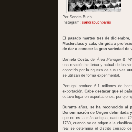
Por Sandra Buch
Instagram:
sandrabuchbarris
El pasado martes tres de diciembre,
Masterclass y cata, dirigida a profes
de dar a conocer la gran variedad de 
Daniela Costa,
del
Área Manager & Win
una revisión histórica y actual de los v
conocido por la riqueza de sus uvas a
se utilizan de forma experimental.
Portugal produce 6.1 millones de hect
exportación.
Cabe destacar que el paí
octavo lugar en exportaciones, por ejem
Durante años, se ha reconocido al p
Denominación de Origen delimitada y 
que no es la más antigua, dado que
Ch
1730, cuando se da origen a la clasific
real se determina el distrito cerrado d