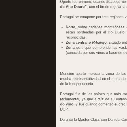
Oporto fue primero, cuando
Marques de
do Alto Douro”
, con el fin de regular l
Portugal se compone por tres regiones vi
Norte
, sobre cadenas montañosas q
están bordeadas por el río Duero
reconocidas.
Zona central o
Ribatejo
, situado en
Zona sur
, que comprende las vasta
(conocida por sus vinos a base de uv
Mención aparte merece la zona de las
mucha representatividad en el mercado e
de la Independencia.
Portugal fue de los países que más ta
reglamentar, ya que a raíz de su entra
do vino
, y fue cuando comenzó el creci
DOP.
Durante la Master Class con Daniela Cos