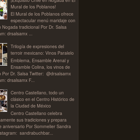
Mural de los Poblanos!
El Mural de los Poblanos ofrece
espectacular menú maridaje con
n Nogada tradicional Por Dr. Salsa
am: drsalsamx ...
Trilogía de expresiones del
terroir mexicano: Vinos Paralelo
Emblema, Ensamble Arenal y
Ensamble Colina, los vinos de
o Por Dr. Salsa Twitter: @drsalsamx
am: drsalsamx F...
Centro Castellano, todo un
clásico en el Centro Histórico de
la Ciudad de México
Centro Castellano celebra
samente sus tradiciones y prepara
de aniversario Por Sommelier Sandra
stagram: sandrabuchbar...