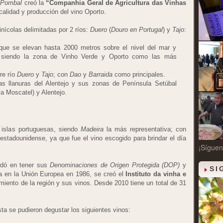
 Pombal
creó la
“Companhia Geral de Agricultura das Vinhas
a calidad y producción del vino Oporto.
nícolas delimitadas por 2 ríos:
Duero
(
Douro en Portugal
) y
Tajo
:
ue se elevan hasta 2000 metros sobre el nivel del mar y
; siendo la zona de Vinho Verde y Oporto como las más
tre río
Duero
y
Tajo
; con
Dao
y
Barraida
como principales.
s llanuras del Alentejo y sus zonas de Península Setúbal
a Moscatel) y Alentejo.
 islas portuguesas, siendo
Madeira
la más representativa; con
stadounidense, ya que fue el vino escogido para brindar el día
¡Síguen
rdó en tener sus
Denominaciones de Origen Protegida (DOP)
y
SI
da en la Unión Europea en 1986, se creó el
Instituto da vinha e
miento de la región y sus vinos. Desde 2010 tiene un total de 31
ta se pudieron degustar los siguientes vinos: