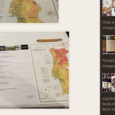
Chile e
Instagr
Paralel
Instagr
orgullo
fiesta 
Buch In