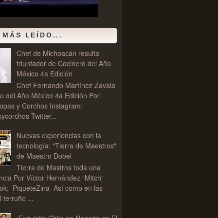
 MÁS LEÍDO...
Chef de Michoacán resulta
triunfador de Cocinero del Año
México 4a Edición
Chef Fernando Martínez Zavala
o del Año México 4a Edición Por
opas y Corchos Instagram:
corchos Twitter...
Nuevas experiencias con la
tecnología: "Tierra de Maestros"
de Maestro Dobel
Tierra de Mastros toda una
ncia Por Víctor Hernández “Mitch”
ok: PiqueteZina Así como en las
l terruño ...
¡Exquisito Chile en Nogada en El