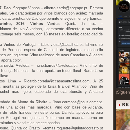
7, Dao
. Sogrape Vinhos – alberto.sardo@sogrape.pt. Primera
tales. Se caracterizan por vinos blancos con acidez marcada
, característica de Dao que permite envejecimiento y barrica.
rinho, 2016, Vinhos Verdes
. Quinta da Lixa –
 blanco de uva Alvarinho, ligeramente diferente a su vecina
Battonage seis meses, con 18 meses en botella; capacidad de
 Vinhos de Portugal – fabio.vieira@bacalhoa.pt. El vino se
 de Portugal, esposa de Carlos II de Inglaterra; siendo ella
 cinco en Inglaterra. Vino realizado de uvas Castelao y Alicante
aporta color.
arraida
. Aveleda – nuno.barros@aveleda.pt. Vino tinto de
ouriga Nacional, la cual aporta un toque floral. Barraida se
lloso.
os Lima – Ricardo.correia@ccasasantoslima.com. A 25
s montañas protegen de la brisa fría del Atlántico. Vino de
¡Sígue
lcohol más ligero, elaborado de uva Sonsâo y Alicante
Herdade do Monte da Ribeira – Joao.carmona@pousiohmr.pt.
RE
mite una acidez más marcada. Vino con base de Alicante,
o de roble francés; en este punto, Daniela aprovecha para
en Portugal no significa sólo tiempo en madera, como en
imitadas y vendimias seleccionadas.
Douro. Quinta do Crasto –tomas.roquette@quintadocrasto.pt