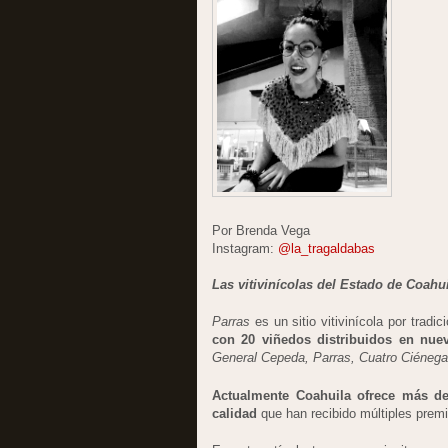
Por Brenda Vega
Instagram:
@la_tragaldabas
Las vitivinícolas del Estado de Coahu
Parras
es un sitio vitivinícola por tradi
con 20 viñedos distribuidos en nue
General Cepeda, Parras, Cuatro Ciénega
Actualmente Coahuila ofrece más de
calidad
que han recibido múltiples premi