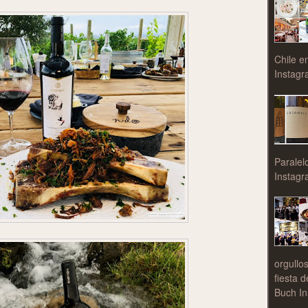
Chile e
Instagr
Paralel
Instagr
orgullo
fiesta 
Buch In