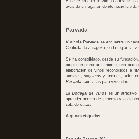
En este artículo te vamos a invitar a c
uvas de un lugar en donde nació la vida 
Parvada
Vinícola Parvada
se encuentra ubicada
Coahuila de Zaragoza, en la región vitiv
Se ha consolidado, desde su fundación
propio en pleno crecimiento; una bodeg
elaboración de vinos reconocidos a nive
sociales;
nogaleras
y jardines; salón d
Parvada
, con villas para viviendas.
La
Bodega de Vinos
es un atractivo t
aprender acerca del proceso y la elabo
sala de catas.
Algunas etiquetas