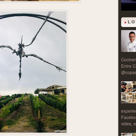
LO
Cociner
Entre C
@copasy
experie
Facebo
vides, e