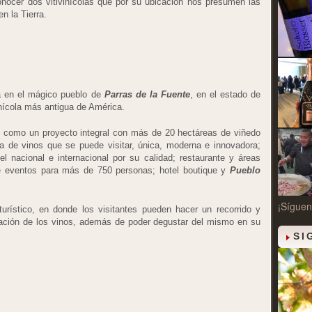
onocer dos vitivinícolas que por su ubicación nos presumen las
en la Tierra.
 en el mágico pueblo de
Parras de la Fuente
, en el estado de
inícola más antigua de América.
, como un proyecto integral con más de 20 hectáreas de viñedo
a de vinos que se puede visitar, única, moderna e innovadora;
l nacional e internacional por su calidad; restaurante y áreas
e eventos para más de 750 personas; hotel boutique y
Pueblo
¡Síguen
urístico, en donde los visitantes pueden hacer un recorrido y
ración de los vinos, además de poder degustar del mismo en su
SI