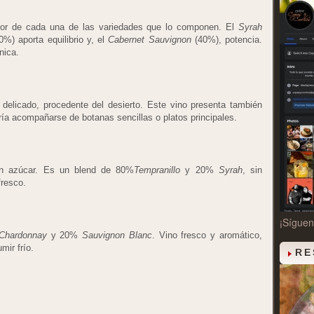
ejor de cada una de las variedades que lo componen. El
Syrah
%) aporta equilibrio y, el
Cabernet Sauvignon
(40%), potencia.
nica.
 delicado, procedente del desierto. Este vino presenta también
ría acompañarse de botanas sencillas o platos principales.
in azúcar. Es un blend de 80%
Tempranillo
y 20%
Syrah
, sin
fresco.
¡Sígue
Chardonnay
y 20%
Sauvignon Blanc
. Vino fresco y aromático,
mir frío.
RE