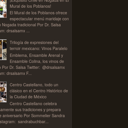
Mural de los Poblanos!
El Mural de los Poblanos ofrece
espectacular menú maridaje con
n Nogada tradicional Por Dr. Salsa
am: drsalsamx ...
Trilogía de expresiones del
terroir mexicano: Vinos Paralelo
Emblema, Ensamble Arenal y
Ensamble Colina, los vinos de
o Por Dr. Salsa Twitter: @drsalsamx
am: drsalsamx F...
Centro Castellano, todo un
clásico en el Centro Histórico de
la Ciudad de México
Centro Castellano celebra
samente sus tradiciones y prepara
de aniversario Por Sommelier Sandra
stagram: sandrabuchbar...