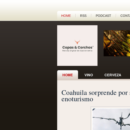
HOME
RSS
PODCAST
CONT
HOME
VINO
CERVEZA
Coahuila sorprende por s
enoturismo