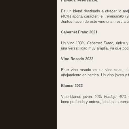
Parvada Reserva 202
Es un blend destinado a ofrecer lo m
(40%) aporta carácter; el
Tempranillo
(20
Juntos hacen de este vino una mezcla ú
Cabernet Franc 2021
Un vino 100%
Cabernet Franc
, único y
una versatilidad muy amplia, ya que pod
Vino Rosado 2022
Este vino rosado es un vino seco, s
añejamiento en barrica. Un vino joven y 
Blanco 2022
Vino blanco joven. 40%
Verdejo
, 40%
boca profunda y untoso, ideal para consu