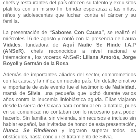
chefs y restaurantes del país ofrecen su talento y exquisitos
platillos con un mismo fin: brindar esperanza a las niñas,
niños y adolescentes que luchan contra el cáncer y su
familia.
La presentación de
“Sabores Con Causa”
, se realizó el
miércoles 16 de agosto y contó con la presencia de
Laura
Vidales
, fundadora de
Aquí Nadie Se Rinde I.A.P
(ANSeR)
, chefs reconocidos a nivel nacional e
internacional, los voceros ANSeR:
Liliana Amorós, Jorge
Boyoli y Germán de la Rosa
.
Además de importantes aliados del sector, comprometidos
con la causa y la niñez en nuestro país. Un detalle emotivo
e importante de este evento fue el testimonio de
Natividad
,
mamá de
Silvia
, una pequeña que luchó durante varios
años contra la leucemia linfoblástica aguda. Ellas viajaron
desde la sierra de Oaxaca para continuar en la batalla, pues
en su comunicad no contaban con lo necesario para poder
hacerlo. Sin familia, sin vivienda, sin recursos e incluso sin
hablar español, las invitadas de honor de esta presentación,
Nunca Se Rindieron
y lograron superar todos los
obstáculos, hasta concluir el tratamiento de Silvia.