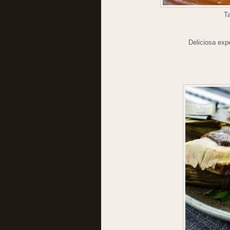
T
Deliciosa exp