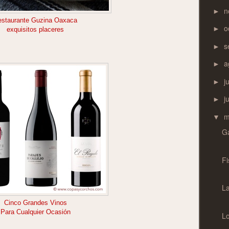
n
►
estaurante Guzina Oaxaca
o
►
exquisitos placeres
s
►
a
►
j
►
j
►
m
▼
G
Fi
La
Cinco Grandes Vinos
Para Cualquier Ocasión
Lo