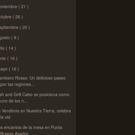
oviembre
( 21 )
ctubre
( 26 )
eptiembre
( 20 )
gosto
( 9 )
ulio
( 14 )
unio
( 16 )
ayo
( 16 )
ambero Rosso: Un delicioso paseo
por las regiones...
sh and Grill Cabo se posiciona como
uno de los n...
 Vendimia en Nuestra Tierra, celebra
la vid
s encantos de la mesa en Punta
Brasas Asador