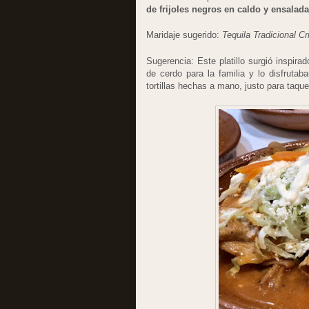
de frijoles negros en caldo y ensalad
Maridaje sugerido:
Tequila Tradicional Cr
Sugerencia: Este platillo surgió inspir
de cerdo para la familia y lo disfruta
tortillas hechas a mano, justo para taque