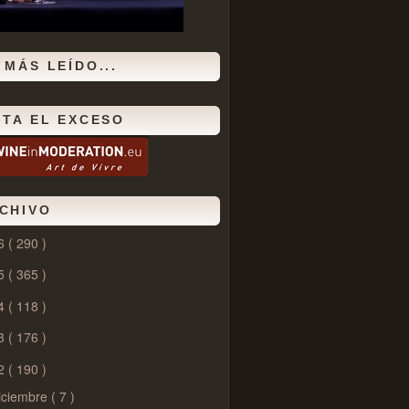
 MÁS LEÍDO...
ITA EL EXCESO
CHIVO
6
( 290 )
5
( 365 )
4
( 118 )
3
( 176 )
2
( 190 )
iciembre
( 7 )