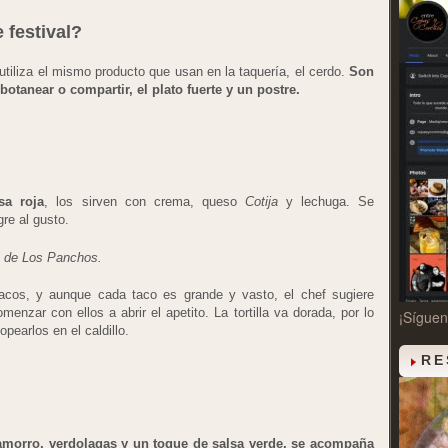
 festival?
utiliza el mismo producto que usan en la taquería, el cerdo.
Son
 botanear o compartir, el plato fuerte y un postre.
sa roja
, los sirven con crema, queso
Cotija
y lechuga. Se
gre al gusto.
a de Los Panchos.
tacos, y aunque cada taco es grande y vasto, el chef sugiere
enzar con ellos a abrir el apetito. La tortilla va dorada, por lo
¡Sígue
pearlos en el caldillo.
RE
morro, verdolagas y un toque de salsa verde, se acompaña