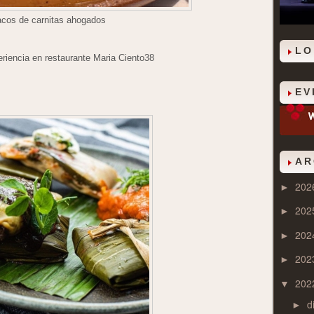
acos de carnitas ahogados
LO
eriencia en restaurante Maria Ciento38
EV
AR
202
►
202
►
202
►
202
►
202
▼
d
►