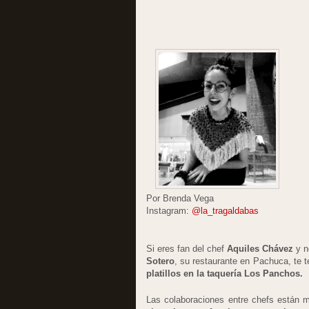
Por Brenda Vega
Instagram:
@la_tragaldabas
Si eres fan del chef
Aquiles Chávez
y n
Sotero
, su restaurante en Pachuca, te
platillos en la taquería Los Panchos.
Las colaboraciones entre chefs están 