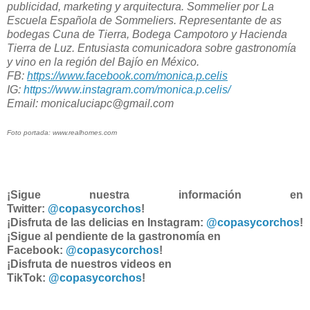
publicidad, marketing y arquitectura. Sommelier por La
Escuela Española de Sommeliers. Representante de as
bodegas Cuna de Tierra, Bodega Campotoro y Hacienda
Tierra de Luz. Entusiasta comunicadora sobre gastronomía
y vino en la región del Bajío en México.
FB:
https://www.facebook.com/monica.p.celis
IG:
https://www.instagram.com/monica.p.celis/
Email: monicaluciapc@gmail.com
Foto portada: www.realhomes.com
¡Sigue nuestra información en
Twitter:
@copasycorchos
!
¡Disfruta de las delicias en Instagram:
@copasycorchos
!
¡Sigue al pendiente de la gastronomía en
Facebook:
@copasycorchos
!
¡Disfruta de nuestros videos en
TikTok:
@copasycorchos
!