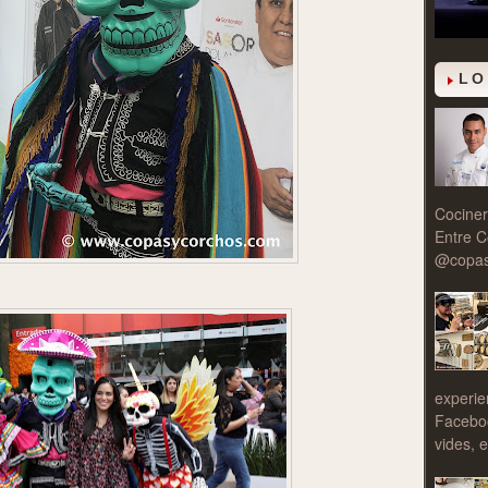
LO
Cociner
Entre C
@copasy
experie
Facebo
vides, e