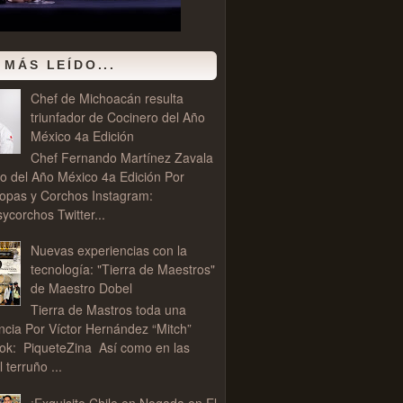
 MÁS LEÍDO...
Chef de Michoacán resulta
triunfador de Cocinero del Año
México 4a Edición
Chef Fernando Martínez Zavala
o del Año México 4a Edición Por
opas y Corchos Instagram:
corchos Twitter...
Nuevas experiencias con la
tecnología: "Tierra de Maestros"
de Maestro Dobel
Tierra de Mastros toda una
ncia Por Víctor Hernández “Mitch”
ok: PiqueteZina Así como en las
l terruño ...
¡Exquisito Chile en Nogada en El