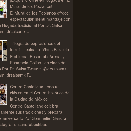
Mural de los Poblanos!
El Mural de los Poblanos ofrece
espectacular menú maridaje con
n Nogada tradicional Por Dr. Salsa
am: drsalsamx ...
Trilogía de expresiones del
terroir mexicano: Vinos Paralelo
Emblema, Ensamble Arenal y
Ensamble Colina, los vinos de
o Por Dr. Salsa Twitter: @drsalsamx
am: drsalsamx F...
Centro Castellano, todo un
clásico en el Centro Histórico de
la Ciudad de México
Centro Castellano celebra
samente sus tradiciones y prepara
de aniversario Por Sommelier Sandra
stagram: sandrabuchbar...