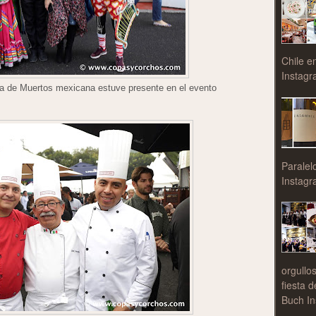
Chile e
Instagr
ía de Muertos mexicana estuve presente en el evento
Paralel
Instagr
orgullo
fiesta 
Buch In