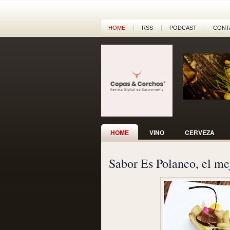
HOME
RSS
PODCAST
CONT
HOME
VINO
CERVEZA
Sabor Es Polanco, el me