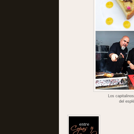
Los capitalinos
del espl