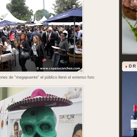
DR
iones de "megapuente" el público llenó el extenso foro