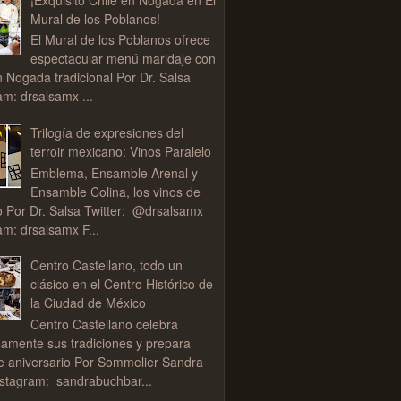
Mural de los Poblanos!
El Mural de los Poblanos ofrece
espectacular menú maridaje con
n Nogada tradicional Por Dr. Salsa
am: drsalsamx ...
Trilogía de expresiones del
terroir mexicano: Vinos Paralelo
Emblema, Ensamble Arenal y
Ensamble Colina, los vinos de
o Por Dr. Salsa Twitter: @drsalsamx
am: drsalsamx F...
Centro Castellano, todo un
clásico en el Centro Histórico de
la Ciudad de México
Centro Castellano celebra
samente sus tradiciones y prepara
de aniversario Por Sommelier Sandra
stagram: sandrabuchbar...