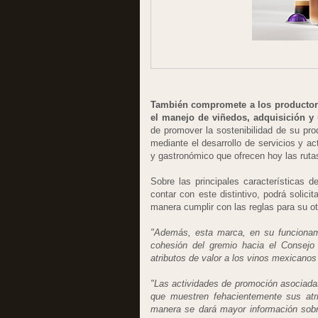
También compromete a los productore
el manejo de viñedos, adquisición y 
de promover la sostenibilidad de su pro
mediante el desarrollo de servicios y ac
y gastronómico que ofrecen hoy las rutas
Sobre las principales características
contar con este distintivo, podrá solic
manera cumplir con las reglas para su o
"Además, esta marca, en su funcionam
cohesión del gremio hacia el Consejo 
atributos de valor a los vinos mexicano
"Las actividades de promoción asociadas
que muestren fehacientemente sus atr
manera se dará mayor información sobre