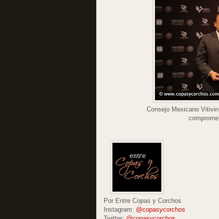
Consejo Mexicano Vitivin
comprometi
Por Entre Copas y Corchos
Instagram:
@copasycorchos
Twitter:
@copasycorchos