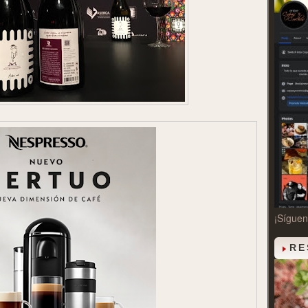
¡Sígue
RE