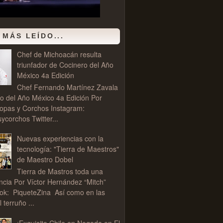
 MÁS LEÍDO...
Chef de Michoacán resulta
triunfador de Cocinero del Año
México 4a Edición
Chef Fernando Martínez Zavala
o del Año México 4a Edición Por
opas y Corchos Instagram:
corchos Twitter...
Nuevas experiencias con la
tecnología: "Tierra de Maestros"
de Maestro Dobel
Tierra de Mastros toda una
ncia Por Víctor Hernández “Mitch”
ok: PiqueteZina Así como en las
l terruño ...
¡Exquisito Chile en Nogada en El