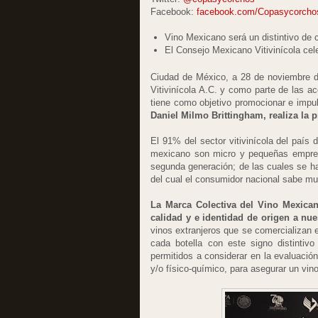
Facebook:
facebook.com/Copasycorcho
Vino Mexicano será un distintivo de c
El Consejo Mexicano Vitivinícola cele
Ciudad de México, a 28 de noviembre d
Vitivinícola A.C. y como parte de las a
tiene como objetivo promocionar e impuls
Daniel Milmo Brittingham, realiza la 
El 91% del sector vitivinícola del paí
mexicano son micro y pequeñas empresa
segunda generación; de las cuales se 
del cual el consumidor nacional sabe mu
La Marca Colectiva del Vino Mexicano
calidad y e identidad de origen a nu
vinos extranjeros que se comercializan 
cada botella con este signo distinti
permitidos a considerar en la evaluación
y/o físico-químico, para asegurar un vin