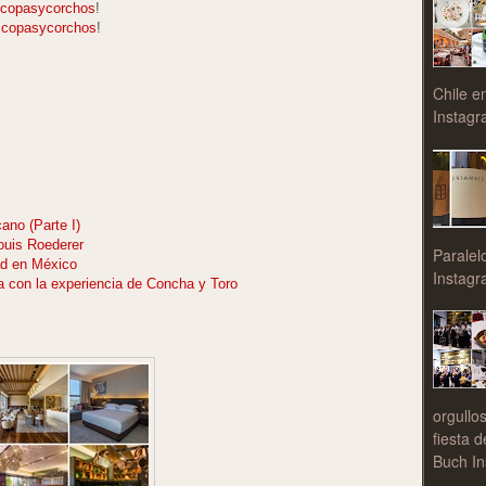
copasycorchos
!
copasycorchos
!
Chile e
Instagr
ano (Parte I)
Louis Roederer
Paralel
ad en México
Instagr
lla con la experiencia de Concha y Toro
orgullo
fiesta 
Buch In