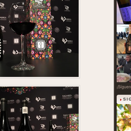
¡Síguen
SI