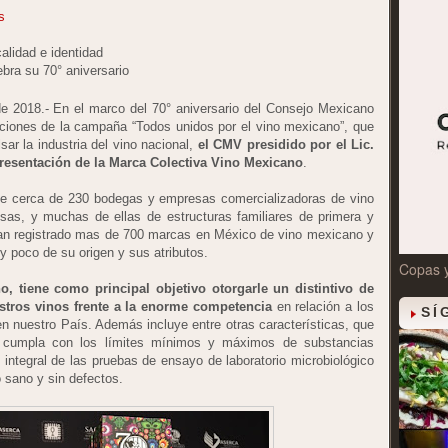
s
alidad e identidad
bra su 70° aniversario
e 2018.- En el marco del 70° aniversario del Consejo Mexicano
cciones de la campaña “Todos unidos por el vino mexicano”, que
ar la industria del vino nacional,
el CMV presidido por el Lic.
presentación de la Marca Colectiva Vino Mexicano
.
s de cerca de 230 bodegas y empresas comercializadoras de vino
s, y muchas de ellas de estructuras familiares de primera y
han registrado mas de 700 marcas en México de vino mexicano y
y poco de su origen y sus atributos.
Copas 
, tiene como principal objetivo otorgarle un distintivo de
estros vinos frente a la enorme competencia
en relación a los
SÍ
en nuestro País. Además incluye entre otras características, que
vo cumpla con los límites mínimos y máximos de substancias
 integral de las pruebas de ensayo de laboratorio microbiológico
o sano y sin defectos.