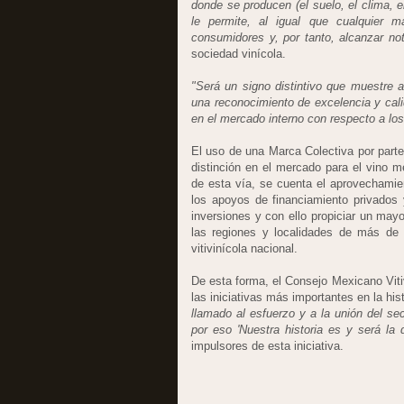
donde se producen (el suelo, el clima, el
le permite, al igual que cualquier m
consumidores y, por tanto, alcanzar not
sociedad vinícola.
"Será un signo distintivo que muestre a
una reconocimiento de excelencia y cali
en el mercado interno con respecto a los
El uso de una Marca Colectiva por parte
distinción en el mercado para el vino m
de esta vía, se cuenta el aprovechamie
los apoyos de financiamiento privados
inversiones y con ello propiciar un mayo
las regiones y localidades de más de 
vitivinícola nacional.
De esta forma, el Consejo Mexicano Viti
las iniciativas más importantes en la his
llamado al esfuerzo y a la unión del sec
por eso 'Nuestra historia es y será la
impulsores de esta iniciativa.