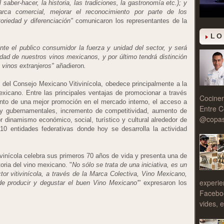
 saber-hacer, la historia, las tradiciones, la gastronomía etc.); y
arca comercial, mejorar el reconocimiento por parte de los
oriedad y diferenciación"
comunicaron los representantes de la
LO
nte el publico consumidor la fuerza y unidad del sector, y será
dad de nuestros vinos mexicanos, y por último tendrá distinción
 vinos extranjeros"
añadieron
.
 del Consejo Mexicano Vitivinícola, obedece principalmente a la
exicano. Entre las principales ventajas de promocionar a través
Cociner
nto de una mejor promoción en el mercado interno, el acceso a
Entre C
 y gubernamentales, incremento de competitividad, aumento de
@copasy
r dinamismo económico, social, turístico y cultural alrededor de
10 entidades federativas donde hoy se desarrolla la actividad
vinícola celebra sus primeros 70 años de vida y presenta una de
toria del vino mexicano. "
No sólo se trata de una iniciativa, es un
tor vitivinícola, a través de la Marca Colectiva, Vino Mexicano,
experie
 de producir y degustar el buen Vino Mexicano'"
expresaron los
Facebo
vides, e