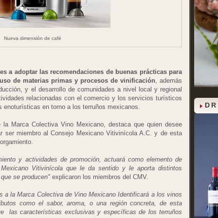
Nueva dimensión de café
s a adoptar las recomendaciones de buenas prácticas para
uso de materias primas y procesos de vinificación
, además
ducción, y el desarrollo de comunidades a nivel local y regional
tividades relacionadas con el comercio y los servicios turísticos
DR
 enoturísticas en torno a los terruños mexicanos.
 de la Marca Colectiva Vino Mexicano, destaca que quien desee
itar ser miembro al Consejo Mexicano Vitivinícola A.C. y de esta
torgamiento.
iento y actividades de promoción, actuará como elemento de
Mexicano Vitivinícola que le da sentido y le aporta distintos
s que se producen"
explicaron los miembros del CMV.
 a la Marca Colectiva de Vino Mexicano Identificará a los vinos
ibutos como el sabor, aroma, o una región concreta, de esta
 las características exclusivas y específicas de los terruños