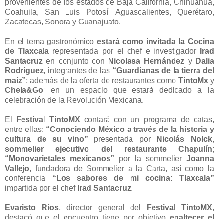
provenientes de los estados de Baja California, Chihuahua,
Coahuila, San Luis Potosí, Aguascalientes, Querétaro,
Zacatecas, Sonora y Guanajuato.
En el tema gastronómico
estará como invitada la Cocina
de Tlaxcala
representada por el chef e investigador
Irad
Santacruz
en conjunto con
Nicolasa Hernández
y
Dalia
Rodríguez
, integrantes de las
“Guardianas de la tierra del
maíz”
; además de la oferta de restaurantes como
TintoMx
y
Chela&Go
; en un espacio que estará dedicado a la
celebración de la Revolución Mexicana.
El
Festival TintoMX
contará con un programa de catas,
entre ellas:
“Conociendo México a través de la historia y
cultura de su vino”
presentada por
Nicolás Nolck
,
sommelier ejecutivo del restaurante Chapulín
;
“Monovarietales mexicanos”
por la sommelier
Joanna
Vallejo
, fundadora de Sommelier a la Carta, así como la
conferencia
“Los sabores de mi cocina: Tlaxcala”
impartida por el chef
Irad Santacruz
.
Evaristo Ríos
, director general del
Festival TintoMX
,
destacó que el encuentro tiene por objetivo
enaltecer el