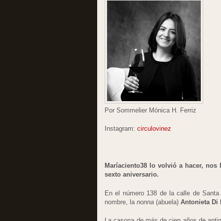
Por Sommelier Mónica H. Ferriz
Instagram:
circulovinez
Maríaciento38 lo volvió a hacer, nos 
sexto aniversario.
En el número 138 de la calle de Santa M
nombre, la
nonna
(abuela)
Antonieta Di
La casona de más de cien años de antig