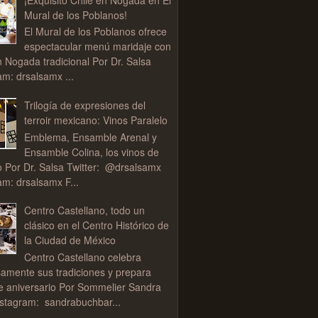
Mural de los Poblanos!
El Mural de los Poblanos ofrece
espectacular menú maridaje con
n Nogada tradicional Por Dr. Salsa
am: drsalsamx ...
Trilogía de expresiones del
terroir mexicano: Vinos Paralelo
Emblema, Ensamble Arenal y
Ensamble Colina, los vinos de
o Por Dr. Salsa Twitter: @drsalsamx
am: drsalsamx F...
Centro Castellano, todo un
clásico en el Centro Histórico de
la Ciudad de México
Centro Castellano celebra
samente sus tradiciones y prepara
de aniversario Por Sommelier Sandra
stagram: sandrabuchbar...