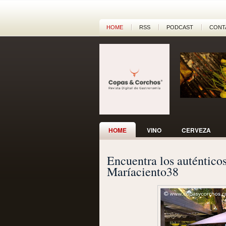
HOME
RSS
PODCAST
CONT
HOME
VINO
CERVEZA
Encuentra los auténticos
Maríaciento38