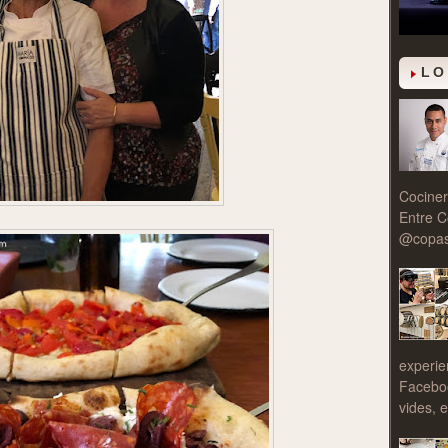
LO
Cociner
Entre C
@copasy
experie
Facebo
vides, e