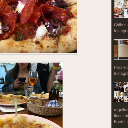
Chile e
Instagr
Paralel
Instagr
orgullo
fiesta 
Buch In