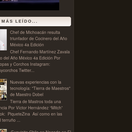
 MÁS LEÍDO...
Chef de Michoacán resulta
triunfador de Cocinero del Año
México 4a Edición
Chef Fernando Martínez Zavala
o del Año México 4a Edición Por
opas y Corchos Instagram:
corchos Twitter...
Nuevas experiencias con la
tecnología: "Tierra de Maestros"
de Maestro Dobel
Tierra de Mastros toda una
ncia Por Víctor Hernández “Mitch”
ok: PiqueteZina Así como en las
l terruño ...
¡Exquisito Chile en Nogada en El