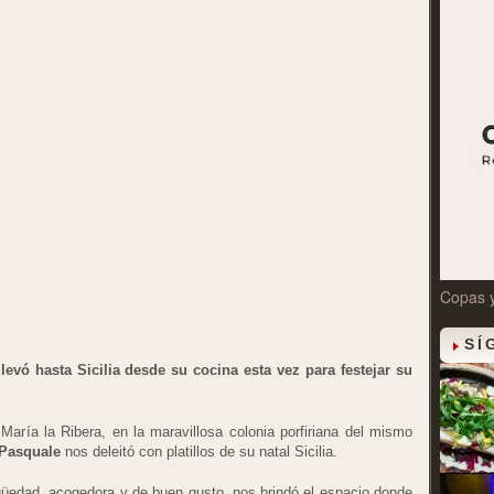
Copas 
SÍ
llevó hasta Sicilia desde su cocina esta vez para festejar su
aría la Ribera, en la maravillosa colonia porfiriana del mismo
 Pasquale
nos deleitó con platillos de su natal Sicilia.
üedad, acogedora y de buen gusto, nos brindó el espacio donde