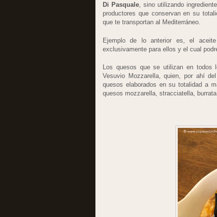
Di Pasquale
, sino utilizando ingredien
productores que conservan en su totali
que te transportan al Mediterráneo.
Ejemplo de lo anterior es, el aceit
exclusivamente para ellos y el cual podre
Los quesos que se utilizan en todos los
Vesuvio Mozzarella, quien, por ahí del
quesos elaborados en su totalidad a man
quesos mozzarella, stracciatella, burrat