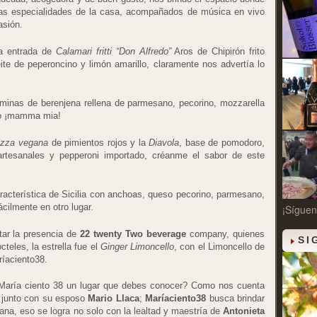
as especialidades de la casa, acompañados de música en vivo
asión.
na entrada de
Calamari fritti “Don Alfredo”
Aros de Chipirón frito
e de peperoncino y limón amarillo, claramente nos advertía lo
minas de berenjena rellena de parmesano, pecorino, mozzarella
ro ¡mamma mia!
izza vegana
de pimientos rojos y la
Diavola
, base de pomodoro,
 artesanales y pepperoni importado, créanme el sabor de este
aracterística de Sicilia con anchoas, queso pecorino, parmesano,
ácilmente en otro lugar.
¡Síguen
ltar la presencia de
22 twenty Two beverage
company, quienes
SI
cteles, la estrella fue el
Ginger Limoncello
, con el Limoncello de
ríaciento38.
María ciento 38 un lugar que debes conocer? Como nos cuenta
e junto con su esposo
Mario Llaca
;
Maríaciento38
busca brindar
iana, eso se logra no solo con la lealtad y maestría de
Antonieta