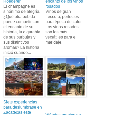
Roederer
encanto de los vinos
El champagne es
rosados
sinónimo de alegría.
Vinos de gran
¿Qué otra bebida
frescura, perfectos
puede competir con
para época de calor.
el encanto de su
Los vinos rosados
historia, la algarabía
son los más
de sus burbujas y
versátiles para el
sus distintivos
maridaje...
aromas? La historia
inició cuando...
Siete experiencias
para deslumbrase en
Zacatecas este
Viñedos propios en