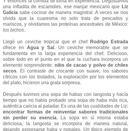
Y entonces la comida se torna en experiencia. Degustamos
una infladita de escamoles, ese manjar mexicano que
Liz
Galicia
sabe cocinar de manera magistral. A veces se nos
olvida que la cuaresma no solo trata de pescados y
mariscos, y olvidamos las proteínas ancestrales de México:
los bichos
.
Llegó un ceviche tropical que el chef
Rodrigo Estrada
ofrece en
Agua y Sal
. Un ceviche memorable que se
fundamenta en la larga experiencia del chef. Delicioso,
sobre todo en el punto en el que la cuchara incorpora un
elemento sorprendente:
nibs de cacao y polvo de chiles
secos
. El contraste de crocante con suave, los sabores
cítricos con los tostados, la exploración por los elementos
del plato, hicieron una grata sorpresa.
Después tuvimos una sopa de habas con langosta y hacía
tiempo que no había probado una sopa de haba más rica,
auténtica caricia al paladar. Es una de las cualidades de Liz:
encontrar formas de reinventar sabores tradicionales
sin perder su esencia
. La sopa en sí misma estaba
deliciosa, la langosta se incorpora de manera natural,
dejando expresarse haba y nopales. Un típico ejemplo de