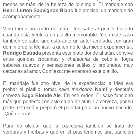
menos es más; de la belleza de lo simple. El maridaje con
Henri Lurton Sauvignon Blanc
fue preciso: un maridaje de
acompañamiento.
Vino luego un crudo de atún. Uno sabe al primer bocado
cuando está frente a un platillo memorable. Y en este caso
también se sabe que está ante un autor arrojado, con gran
dominio de la técnica, a quien no le da miedo experimentar.
Rodrigo Estrada
presenta este plato donde al atún, convive
entre quinoas crocantes y
chalaquita
de cebolla, logra
sabores nuevos y sensaciones sutiles y profundas, muy
cercanas al amor. Confieso: me enamoró este platillo.
El maridaje fue otro nivel de la experiencia: la idea era
probar el platillo, tomar
sake mexicano
Nami
y después
cerveza
Saga Blonde Ale
. En ese orden. El sake funcionó
más que perfecto con este crudo de atún. La cerveza, por su
parte, refrescó y preparó el paladar para un nuevo bocado.
¡Qué delicia!
Para no olvidar que la cuaresma también se trata de
verduras y hierbas y que en el país tenemos una tradición