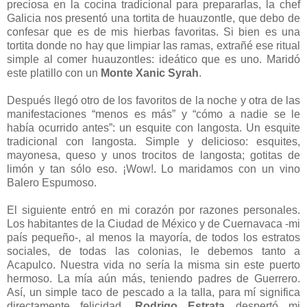
preciosa en la cocina tradicional para prepararlas, la chef
Galicia nos presentó una tortita de huauzontle, que debo de
confesar que es de mis hierbas favoritas. Si bien es una
tortita donde no hay que limpiar las ramas, extrañé ese ritual
simple al comer huauzontles: ideático que es uno. Maridó
este platillo con un
Monte Xanic Syrah
.
Después llegó otro de los favoritos de la noche y otra de las
manifestaciones “menos es más” y “cómo a nadie se le
había ocurrido antes”: un esquite con langosta. Un esquite
tradicional con langosta. Simple y delicioso: esquites,
mayonesa, queso y unos trocitos de langosta; gotitas de
limón y tan sólo eso. ¡Wow!. Lo maridamos con un vino
Balero Espumoso.
El siguiente entró en mi corazón por razones personales.
Los habitantes de la Ciudad de México y de Cuernavaca -mi
país pequeño-, al menos la mayoría, de todos los estratos
sociales, de todas las colonias, le debemos tanto a
Acapulco. Nuestra vida no sería la misma sin este puerto
hermoso. La mía aún más, teniendo padres de Guerrero.
Así, un simple taco de pescado a la talla, para mí significa
directamente felicidad.
Rodrigo Estrata
despertó mi