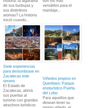
historia, la algarabía
son los más
de sus burbujas y
versátiles para el
sus distintivos
maridaje...
aromas? La historia
inició cuando...
Siete experiencias
para deslumbrase en
Zacatecas este
Viñedos propios en
verano
Querétaro: Parque
El Estado de
enoturístico Puerta
Zacatecas, abrirá
del Lobo
sus puertas al
Para aquellos que
turismo con grandes
desean tener su
atractivos turísticos
propio viñedo, el