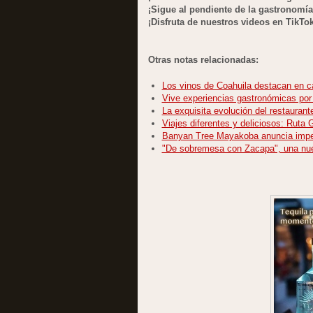
¡Sigue al pendiente de la gastronomí
¡Disfruta de nuestros videos en TikTo
Otras notas relacionadas:
Los vinos de Coahuila destacan en c
Vive experiencias gastronómicas por
La exquisita evolución del restaurant
Viajes diferentes y deliciosos: Ruta
Banyan Tree Mayakoba anuncia imper
"De sobremesa con Zacapa", una nue