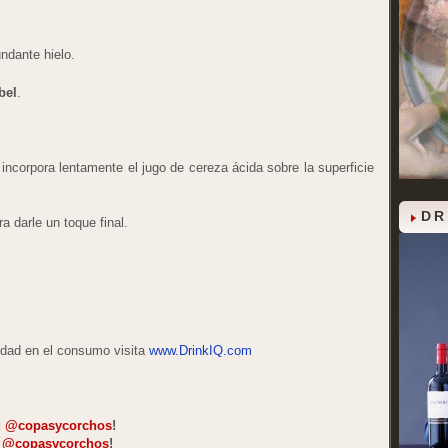
undante hielo.
bel
.
incorpora lentamente el jugo de cereza ácida sobre la superficie
DR
 darle un toque final.
idad en el consumo visita
www.DrinkIQ.com
:
@copasycorchos
!
:
@copasycorchos
!