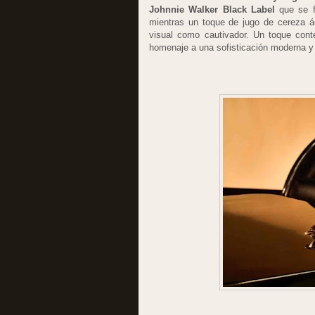
Johnnie Walker Black Label
que se fu
mientras un toque de jugo de cereza á
visual como cautivador. Un toque cont
homenaje a una sofisticación moderna y