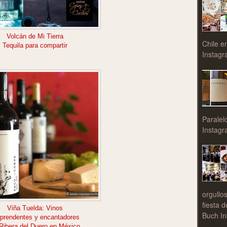
Volcán de Mi Tierra
Chile e
Tequila para compartir
Instagr
Paralel
Instagr
orgullo
fiesta 
Viña Tuelda: Vinos
Buch In
rprendentes y encantadores
Ribera del Duero en México