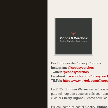
Por Editores de Copas y Corchos
Instagram:
@copasycorchos
Twitter:
@copasycorchos
Facebook:
facebook.com/Copasycorc
TikTok:
https://www.tiktok.com/@cop
En 2025,
Johnnie Walker
se unió a una
para reinterpretar cocteles clásicos, da
ellos el
Cherry Highball
, como aquellos 
Es así como el cóctel
Cherry Highbal