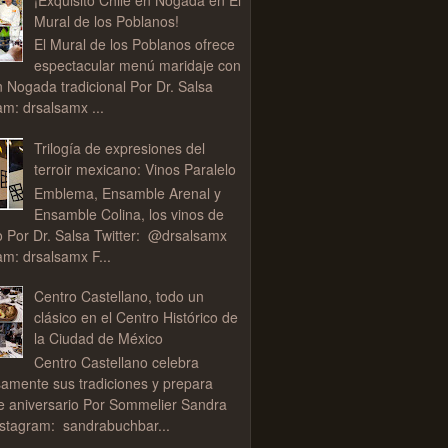
Mural de los Poblanos!
El Mural de los Poblanos ofrece
espectacular menú maridaje con
n Nogada tradicional Por Dr. Salsa
am: drsalsamx ...
Trilogía de expresiones del
terroir mexicano: Vinos Paralelo
Emblema, Ensamble Arenal y
Ensamble Colina, los vinos de
o Por Dr. Salsa Twitter: @drsalsamx
am: drsalsamx F...
Centro Castellano, todo un
clásico en el Centro Histórico de
la Ciudad de México
Centro Castellano celebra
samente sus tradiciones y prepara
de aniversario Por Sommelier Sandra
stagram: sandrabuchbar...