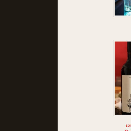
so
de 