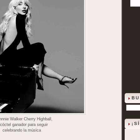
BU
hnnie Walker Cherry Highball,
¡S
cóctel ganador para seguir
celebrando la música