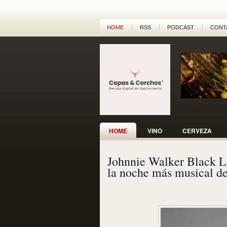
HOME
RSS
PODCAST
CONT
HOME
VINO
CERVEZA
Johnnie Walker Black L
la noche más musical de