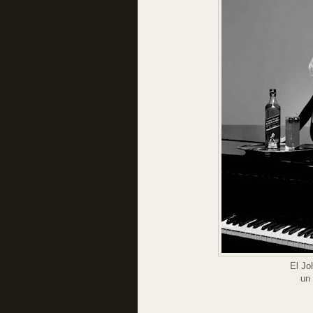
El Jo
un 