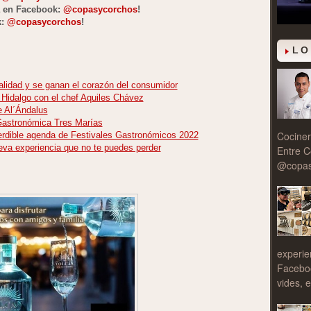
a en Facebook:
@copasycorchos
!
k:
@copasycorchos
!
LO
alidad y se ganan el corazón del consumidor
 Hidalgo con el chef Aquiles Chávez
e Al´Ándalus
 Gastronómica Tres Marías
Cociner
dible agenda de Festivales Gastronómicos 2022
va experiencia que no te puedes perder
Entre C
@copasy
experie
Facebo
vides, e