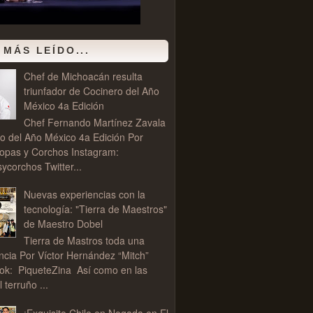
 MÁS LEÍDO...
Chef de Michoacán resulta
triunfador de Cocinero del Año
México 4a Edición
Chef Fernando Martínez Zavala
o del Año México 4a Edición Por
opas y Corchos Instagram:
corchos Twitter...
Nuevas experiencias con la
tecnología: "Tierra de Maestros"
de Maestro Dobel
Tierra de Mastros toda una
ncia Por Víctor Hernández “Mitch”
ok: PiqueteZina Así como en las
l terruño ...
¡Exquisito Chile en Nogada en El