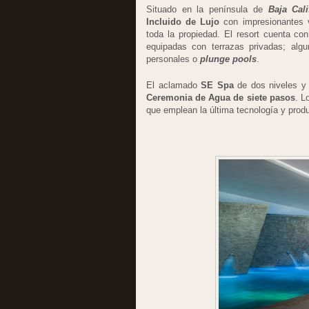
Situado en la península de
Baja Cali
Incluido de Lujo
con impresionantes v
toda la propiedad. El resort cuenta c
equipadas con terrazas privadas; alg
personales o
plunge pools
.
El aclamado
SE Spa
de dos niveles y
Ceremonia de Agua de siete pasos
. L
que emplean la última tecnología y produ