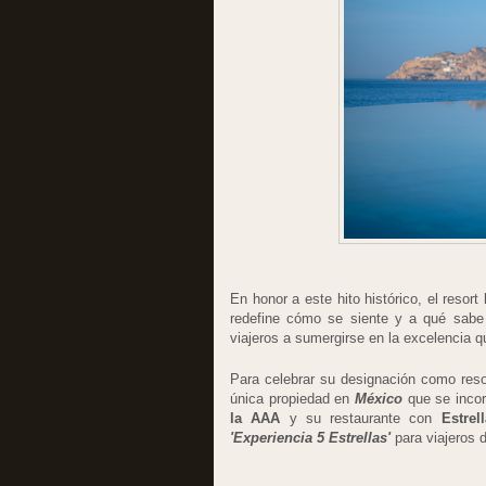
En honor a este hito histórico, el resort
redefine cómo se siente y a qué sabe e
viajeros a sumergirse en la excelencia q
Para celebrar su designación como res
única propiedad en
México
que se incor
la AAA
y su restaurante con
Estre
'Experiencia 5 Estrellas'
para viajeros d