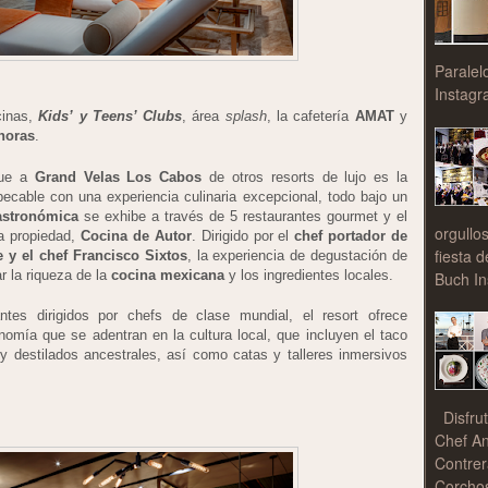
Paralel
Instagr
cinas,
Kids’ y Teens’ Clubs
, área
splash
, la cafetería
AMAT
y
horas
.
gue a
Grand Velas Los Cabos
de otros resorts de lujo es la
ecable con una experiencia culinaria excepcional, todo bajo un
astronómica
se exhibe a través de 5 restaurantes gourmet y el
orgullo
a propiedad,
Cocina de Autor
. Dirigido por el
chef portador de
fiesta 
 y el chef Francisco Sixtos
, la experiencia de degustación de
r la riqueza de la
cocina mexicana
y los ingredientes locales.
Buch In
tes dirigidos por chefs de clase mundial, el resort ofrece
omía que se adentran en la cultura local, que incluyen el taco
 destilados ancestrales, así como catas y talleres inmersivos
Disfrut
Chef An
Contrer
Corchos