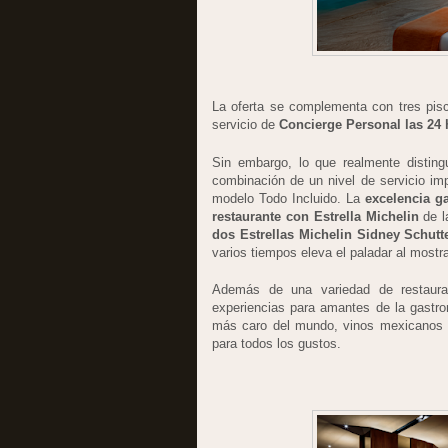
La oferta se complementa con tres pis
servicio de
Concierge Personal las 24 
Sin embargo, lo que realmente distin
combinación de un nivel de servicio imp
modelo Todo Incluido. La
excelencia g
restaurante con Estrella Michelin
de l
dos Estrellas Michelin Sidney Schutte
varios tiempos eleva el paladar al mostra
Además de una variedad de restauran
experiencias para amantes de la gastron
más caro del mundo, vinos mexicanos y
para todos los gustos.