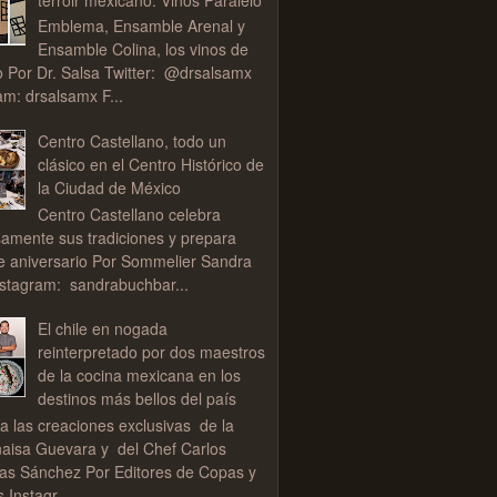
Emblema, Ensamble Arenal y
Ensamble Colina, los vinos de
o Por Dr. Salsa Twitter: @drsalsamx
am: drsalsamx F...
Centro Castellano, todo un
clásico en el Centro Histórico de
la Ciudad de México
Centro Castellano celebra
samente sus tradiciones y prepara
de aniversario Por Sommelier Sandra
stagram: sandrabuchbar...
El chile en nogada
reinterpretado por dos maestros
de la cocina mexicana en los
destinos más bellos del país
a las creaciones exclusivas de la
aisa Guevara y del Chef Carlos
as Sánchez Por Editores de Copas y
 Instagr...