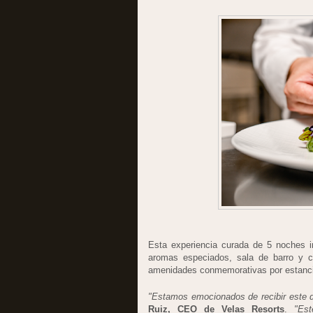
Esta experiencia curada de 5 noches i
aromas especiados, sala de barro y c
amenidades conmemorativas por estanc
"Estamos emocionados de recibir este d
Ruiz, CEO de Velas Resorts
.
"Est