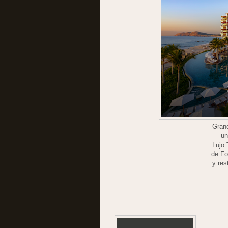
Gran
un
Lujo 
de Fo
y res