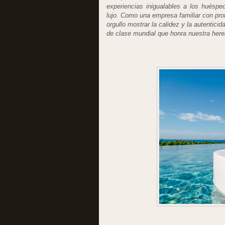
experiencias inigualables a los huésp
lujo. Como una empresa familiar con prof
orgullo mostrar la calidez y la autentici
de clase mundial que honra nuestra here