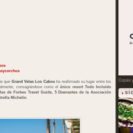
hos
asycorchos
Copas 
iar que
Grand Velas Los Cabos
ha reafirmado su lugar entre los
onalmente, consagrándose como el
único resort Todo Incluido
las de Forbes Travel Guide, 5 Diamantes de la Asociación
SÍ
rella Michelin
.