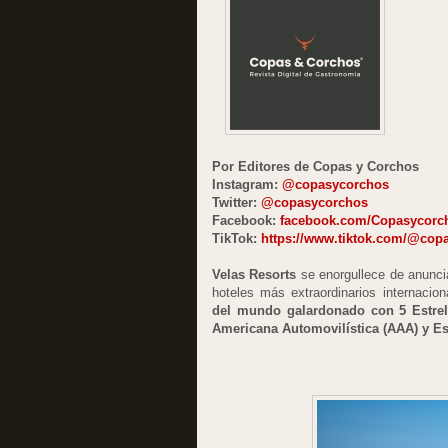
Por Editores de Copas y Corchos
Instagram:
@copasycorchos
Twitter:
@copasycorchos
Facebook:
facebook.com/Copasycorc
TikTok:
https://www.tiktok.com/@cop
Velas Resorts
se enorgullece de anunc
hoteles más extraordinarios internaci
del mundo galardonado con 5 Estrel
Americana Automovilística (AAA) y Est