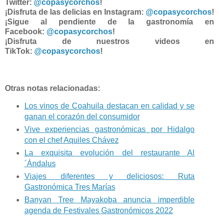
Twitter:
@copasycorchos
!
¡Disfruta de las delicias en Instagram:
@copasycorchos
!
¡Sigue al pendiente de la gastronomía en
Facebook:
@copasycorchos
!
¡Disfruta de nuestros videos en
TikTok:
@copasycorchos
!
Otras notas relacionadas:
Los vinos de Coahuila destacan en calidad y se
ganan el corazón del consumidor
Vive experiencias gastronómicas por Hidalgo
con el chef Aquiles Chávez
La exquisita evolución del restaurante Al
´Ándalus
Viajes diferentes y deliciosos: Ruta
Gastronómica Tres Marías
Banyan Tree Mayakoba anuncia imperdible
agenda de Festivales Gastronómicos 2022