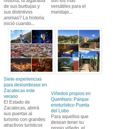
historia, la algarabía
son los más
de sus burbujas y
versátiles para el
sus distintivos
maridaje...
aromas? La historia
inició cuando...
Siete experiencias
para deslumbrase en
Zacatecas este
Viñedos propios en
verano
Querétaro: Parque
El Estado de
enoturístico Puerta
Zacatecas, abrirá
del Lobo
sus puertas al
Para aquellos que
turismo con grandes
desean tener su
atractivos turísticos
propio viñedo, el