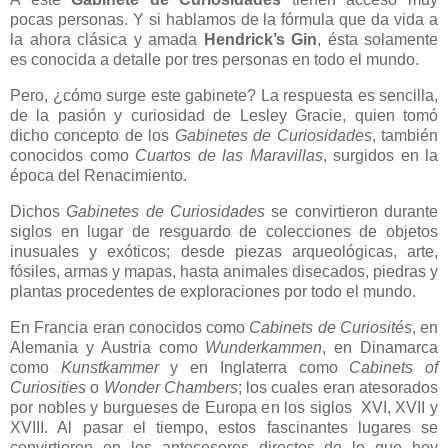
pocas personas. Y si hablamos de la fórmula que da vida a
la ahora clásica y amada
Hendrick’s Gin
, ésta solamente
es conocida a detalle por tres personas en todo el mundo.
Pero, ¿cómo surge este gabinete? La respuesta es sencilla,
de la pasión y curiosidad de Lesley Gracie, quien tomó
dicho concepto de los
Gabinetes de Curiosidades
, también
conocidos como
Cuartos de las Maravillas
, surgidos en la
época del Renacimiento.
Dichos
Gabinetes de Curiosidades
se convirtieron durante
siglos en lugar de resguardo de colecciones de objetos
inusuales y exóticos; desde piezas arqueológicas, arte,
fósiles, armas y mapas, hasta animales disecados, piedras y
plantas procedentes de exploraciones por todo el mundo.
En Francia eran conocidos como
Cabinets de Curiosités
, en
Alemania y Austria como
Wunderkammen
, en Dinamarca
como
Kunstkammer
y en Inglaterra como
Cabinets of
Curiosities
o
Wonder Chambers
; los cuales eran atesorados
por nobles y burgueses de Europa en los siglos XVI, XVII y
XVIII. Al pasar el tiempo, estos fascinantes lugares se
convirtieron en los antecesores directos de lo que hoy