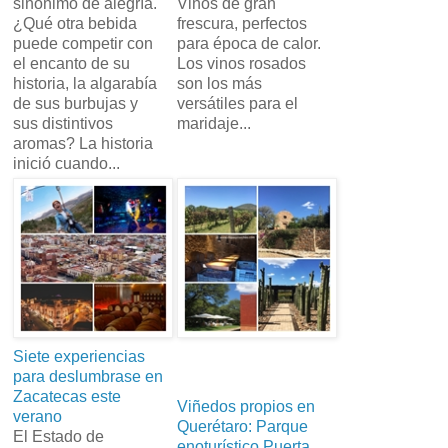
sinónimo de alegría.
Vinos de gran
¿Qué otra bebida
frescura, perfectos
puede competir con
para época de calor.
el encanto de su
Los vinos rosados
historia, la algarabía
son los más
de sus burbujas y
versátiles para el
sus distintivos
maridaje...
aromas? La historia
inició cuando...
Siete experiencias
para deslumbrase en
Zacatecas este
Viñedos propios en
verano
Querétaro: Parque
El Estado de
enoturístico Puerta