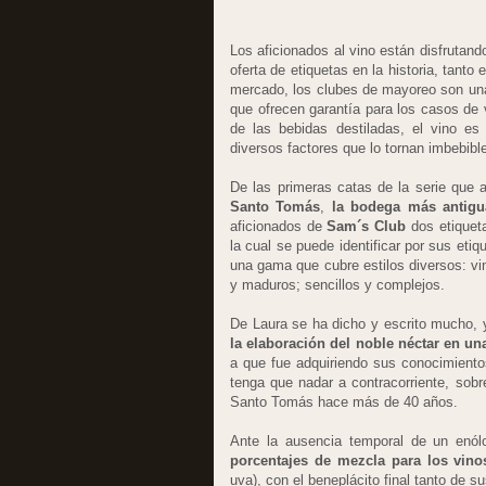
Los aficionados al vino están disfrutan
oferta de etiquetas en la historia, tant
mercado, los clubes de mayoreo son una 
que ofrecen garantía para los casos de 
de las bebidas destiladas, el vino es
diversos factores que lo tornan imbebible
De las primeras catas de la serie que
Santo Tomás
,
la bodega más antigua
aficionados de
Sam´s Club
dos etiquet
la cual se puede identificar por sus eti
una gama que cubre estilos diversos: vi
y maduros; sencillos y complejos.
De Laura se ha dicho y escrito mucho,
la elaboración del noble néctar en un
a que fue adquiriendo sus conocimiento
tenga que nadar a contracorriente, sobr
Santo Tomás hace más de 40 años.
Ante la ausencia temporal de un enól
porcentajes de mezcla para los vin
uva), con el beneplácito final tanto de 