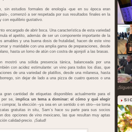
 sin estudios formales de enología -que en su época eran
 país-, comenzó a ser respetada por sus resultados finales en la
 con equilibrio gustativo.
tinto encargado de abrir boca. Una característica de esta variedad
imula el apetito, además de ser un componente importante de la
os amables y una buena dosis de frutalidad, hacen de este vino
e tomar y maridable con una amplia gama de preparaciones, desde
lano, hasta un lomo de atún con costra de ajonjolí a las brasas.
on mostró una sólida presencia tánica, balanceada por una
también con acidez estimulante: un vino para todos los días, que
aciones de una variedad de platillos, desde una milanesa, hasta
borrego, sin dejar de lado a una pizza de cuatro quesos o una
¡Síguen
 la gran cantidad de etiquetas disponibles actualmente para el
o per se,
implica un tema a dominar: el cómo y qué elegir
SI
e comprar, la elección –ya sea en un sentido o en otro—se torna
catas gratuitas in situ, Sam´s hace su parte para sus socios
con dos opciones de vino mexicano, las que resultan muy aptas
ción calidad-precio. ¡Salud!