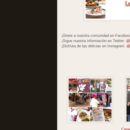
¡Únete a nuestra comunidad en Facebo
¡Sigue nuestra información en Twitter:
@
¡Disfruta de las delicias en Instagram:
@
Crea