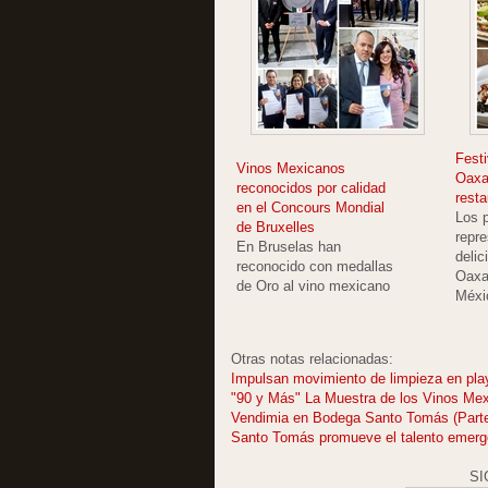
Fest
Vinos Mexicanos
Oaxa
reconocidos por calidad
rest
en el Concours Mondial
Los p
de Bruxelles
repre
En Bruselas han
delic
reconocido con medallas
Oaxa
de Oro al vino mexicano
Méxi
Otras notas relacionadas:
Impulsan movimiento de limpieza en pla
"90 y Más" La Muestra de los Vinos Mex
Vendimia en Bodega Santo Tomás (Parte
Santo Tomás promueve el talento emerg
SI