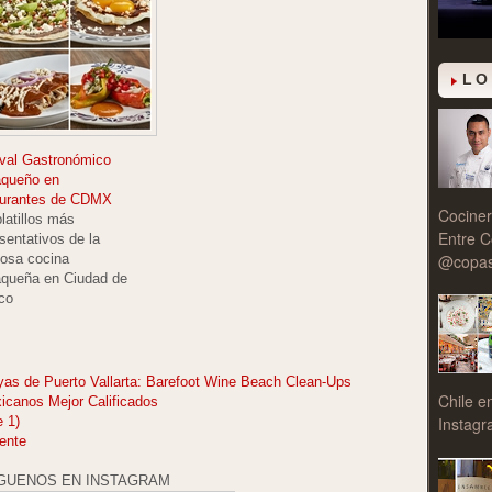
LO
ival Gastronómico
queño en
aurantes de CDMX
Cociner
latillos más
Entre C
sentativos de la
@copasy
iosa cocina
queña en Ciudad de
co
yas de Puerto Vallarta: Barefoot Wine Beach Clean-Ups
Chile e
icanos Mejor Calificados
Instagr
 1)
ente
GUENOS EN INSTAGRAM