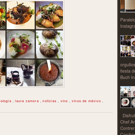
Paralel
Instagr
orgullo
fiesta 
Buch In
nología
,
laura zamora
,
noticias
,
vino
,
vinos de méxico
,
Disfrut
Chef An
Contrer
Corchos