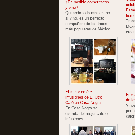
¿Es posible comer tacos
cola
y vino?
Esta
Quitando todo misticismo
home
al vino, es un perfecto
Trab
compañero de los tacos
Méxi
más populares de México
crea
El mejor café e
Fres
infusiones de El Otro
de lo
Café en Casa Negra
Vinos
En Casa Negra se
perf
disfruta del mejor café e
calor
infusiones