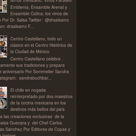
Emblema, Ensamble Arenal y
Ensamble Colina, los vinos de
o Por Dr. Salsa Twitter: @drsalsamx
am: drsalsamx F...
Centro Castellano, todo un
clásico en el Centro Histórico de
la Ciudad de México
Centro Castellano celebra
samente sus tradiciones y prepara
de aniversario Por Sommelier Sandra
stagram: sandrabuchbar...
El chile en nogada
reinterpretado por dos maestros
de la cocina mexicana en los
destinos más bellos del país
a las creaciones exclusivas de la
aisa Guevara y del Chef Carlos
as Sánchez Por Editores de Copas y
 Instagr...