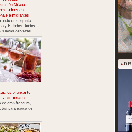
boración México-
dos Unidos en
naje a migrantes
ajando en conjunto
co y Estados Unidos
n nuevas cervezas
DR
cura es el encanto
s vinos rosados
 de gran frescura,
ectos para época de