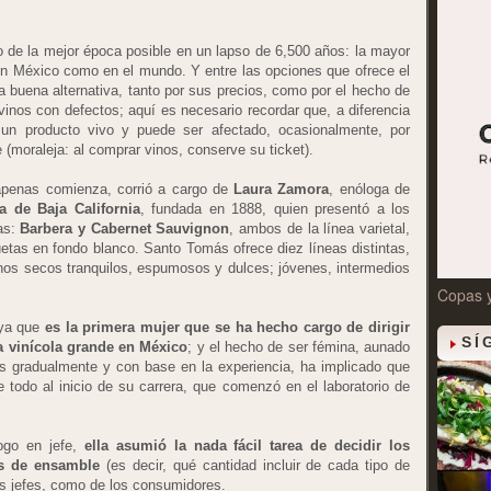
do de la mejor época posible en un lapso de 6,500 años: la mayor
o en México como en el mundo. Y entre las opciones que ofrece el
buena alternativa, tanto por sus precios, como por el hecho de
vinos con defectos; aquí es necesario recordar que, a diferencia
 un producto vivo y puede ser afectado, ocasionalmente, por
 (moraleja: al comprar vinos, conserve su ticket).
 apenas comienza, corrió a cargo de
Laura Zamora
, enóloga de
 de Baja California
, fundada en 1888, quien presentó a los
as:
Barbera y Cabernet Sauvignon
, ambos de la línea varietal,
quetas en fondo blanco. Santo Tomás ofrece diez líneas distintas,
nos secos tranquilos, espumosos y dulces; jóvenes, intermedios
Copas 
 ya que
es la primera mujer que se ha hecho cargo de dirigir
SÍ
a vinícola grande en México
; y el hecho de ser fémina, aunado
s gradualmente y con base en la experiencia, ha implicado que
e todo al inicio de su carrera, que comenzó en el laboratorio de
ogo en jefe,
ella asumió la nada fácil tarea de decidir los
os de ensamble
(es decir, qué cantidad incluir de cada tipo de
sus jefes, como de los consumidores.