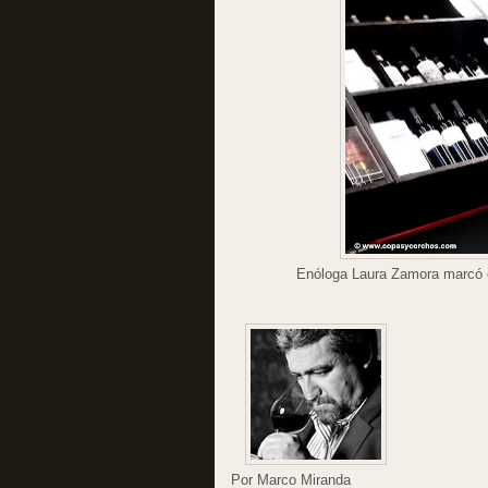
Enóloga Laura Zamora marcó el
Por Marco Miranda