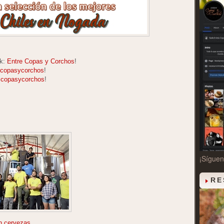
ok:
Entre Copas y Corchos
!
copasycorchos
!
copasycorchos
!
¡Sígue
RE
n cervezas