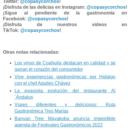
Twitter:
@copasycorchos
!
¡Disfruta de las delicias en Instagram:
@copasycorchos
!
¡Sigue al pendiente de la gastronomía en
Facebook:
@copasycorchos
!
¡Disfruta de nuestros videos en
TikTok:
@copasycorchos
!
Otras notas relacionadas:
Los vinos de Coahuila destacan en calidad y se
ganan el corazón del consumidor
Vive experiencias gastronómicas por Hidalgo
con el chef Aquiles Chávez
La exquisita evolución del restaurante Al
´Ándalus
Viajes diferentes y deliciosos: Ruta
Gastronómica Tres Marías
Banyan Tree Mayakoba anuncia imperdible
agenda de Festivales Gastronómicos 2022