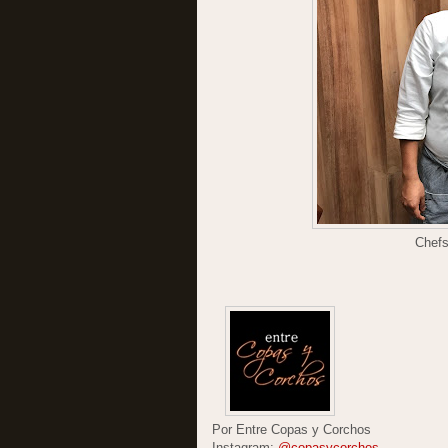
Chefs
Por Entre Copas y Corchos
Instagram:
@copasycorchos