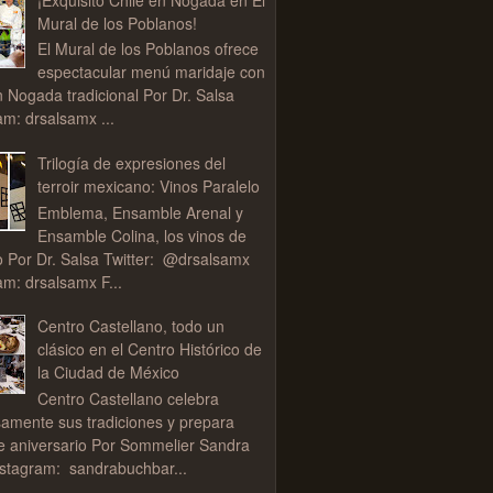
Mural de los Poblanos!
El Mural de los Poblanos ofrece
espectacular menú maridaje con
n Nogada tradicional Por Dr. Salsa
am: drsalsamx ...
Trilogía de expresiones del
terroir mexicano: Vinos Paralelo
Emblema, Ensamble Arenal y
Ensamble Colina, los vinos de
o Por Dr. Salsa Twitter: @drsalsamx
am: drsalsamx F...
Centro Castellano, todo un
clásico en el Centro Histórico de
la Ciudad de México
Centro Castellano celebra
samente sus tradiciones y prepara
de aniversario Por Sommelier Sandra
stagram: sandrabuchbar...