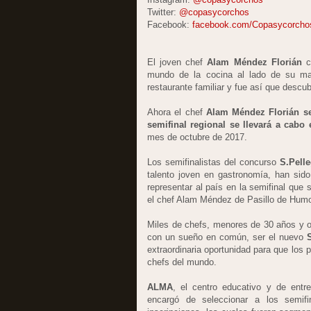
Twitter:
@copasycorchos
Facebook:
facebook.com/Copasycorcho
El joven chef
Alam Méndez Florián
cr
mundo de la cocina al lado de su ma
restaurante familiar y fue así que descub
Ahora el chef
Alam Méndez Florián se
semifinal regional se llevará a cabo
mes de octubre de 2017.
Los semifinalistas del concurso
S.Pell
talento joven en gastronomía, han sid
representar al país en la semifinal que 
el chef Alam Méndez de Pasillo de Humo
Miles de chefs, menores de 30 años y ori
con un sueño en común, ser el nuevo
extraordinaria oportunidad para que los
chefs del mundo.
ALMA
, el centro educativo y de entre
encargó de seleccionar a los semifi