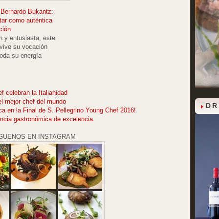
 Bernardo Bukantz:
tar como auténtica
ción
 y entusiasta, este
 vive su vocación
toda su energía
f celebran la Italianidad
l mejor chef del mundo
DR
ca en la Final de S. Pellegrino Young Chef 2016!
encia gastronómica de excelencia
GUENOS EN INSTAGRAM