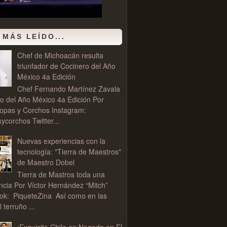
 MÁS LEÍDO...
Chef de Michoacán resulta
triunfador de Cocinero del Año
México 4a Edición
Chef Fernando Martínez Zavala
o del Año México 4a Edición Por
opas y Corchos Instagram:
corchos Twitter...
Nuevas experiencias con la
tecnología: "Tierra de Maestros"
de Maestro Dobel
Tierra de Mastros toda una
ncia Por Víctor Hernández “Mitch”
ok: PiqueteZina Así como en las
l terruño ...
¡Exquisito Chile en Nogada en El