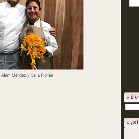
 Alam Méndez y Celia Florián
BU
¡S