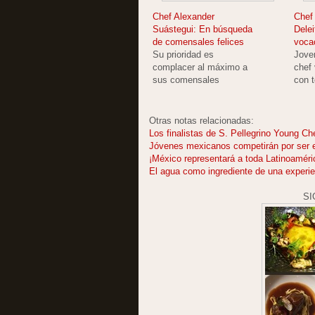
Chef Alexander
Chef
Suástegui: En búsqueda
Delei
de comensales felices
voca
Su prioridad es
Joven
complacer al máximo a
chef
sus comensales
con 
Otras notas relacionadas:
Los finalistas de S. Pellegrino Young Che
Jóvenes mexicanos competirán por ser e
¡México representará a toda Latinoaméri
El agua como ingrediente de una experi
SI