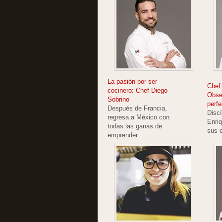
La pasión por ser
Chef
cocinero: Chef Diego
Obses
Sobrino
perfe
Después de Francia,
Discí
regresa a México con
Enriq
todas las ganas de
sus 
emprender