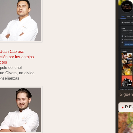
 Juan Cabrera:
ión por los antojos
ctos
pulo del chef
ue Olvera, no olvida
enseñanzas
¡Sígue
RE