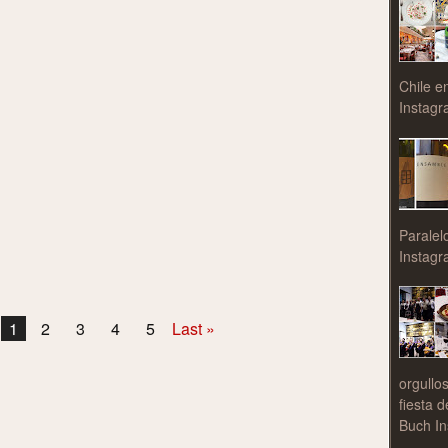
Chile e
Instagr
Paralel
Instagr
1
2
3
4
5
Last »
orgullo
fiesta 
Buch In