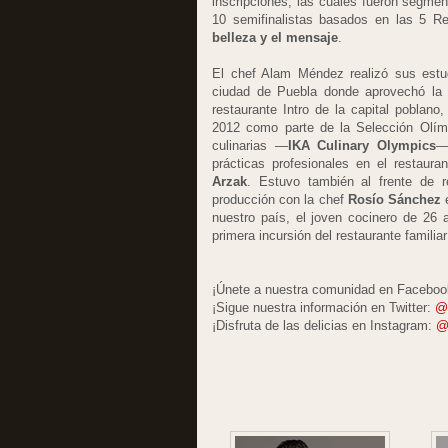
inscripciones, las cuales fueron segmen
10 semifinalistas basados en las 5 R
belleza y el mensaje
.
El chef Alam Méndez realizó sus estu
ciudad de Puebla donde aprovechó la 
restaurante Intro de la capital poblano
2012 como parte de la Selección Olímp
culinarias —
IKA Culinary Olympics
—
prácticas profesionales en el restaura
Arzak
. Estuvo también al frente de r
producción con la chef
Rosío Sánchez
e
nuestro país, el joven cocinero de 26
primera incursión del restaurante familia
¡Únete a nuestra comunidad en Facebo
¡Sigue nuestra información en Twitter:
@
¡Disfruta de las delicias en Instagram:
@