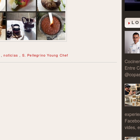
LO
s
,
noticias
,
S. Pellegrino Young Chef
Cociner
Entre C
@copasy
experie
Facebo
vides, e