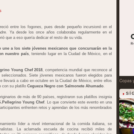
s
eció entre los fogones, pues desde pequeño incursionó en el
dre. Ya desde los once años colaboraba regularmente en el
rió que a eso quería dedicar el resto de su vida.
 une a los siete jóvenes mexicanos que concursarán en la
 en nuestro país
, teniendo lugar en la Ciudad de México, en el
egrino Young Chef 2018
, competencia mundial que reconoce al
o seleccionados. Siete jóvenes mexicanos fueron elegidos para
Copas 
se llevará a cabo en octubre en la Ciudad de México, entre ellos
 con su platillo
Cegueza Negro con Salmonete Ahumado
.
SÍ
ginarios de más de 90 países, registraron sus platillos insignia
S.Pellegrino Young Chef
. Lo que convierte este evento en una
 participantes enfrenten retos y aprendan de los más renombrados
namiento líder a nivel internacional de la comida italiana, se
nalistas. La aclamada escuela de cocina recibió miles de