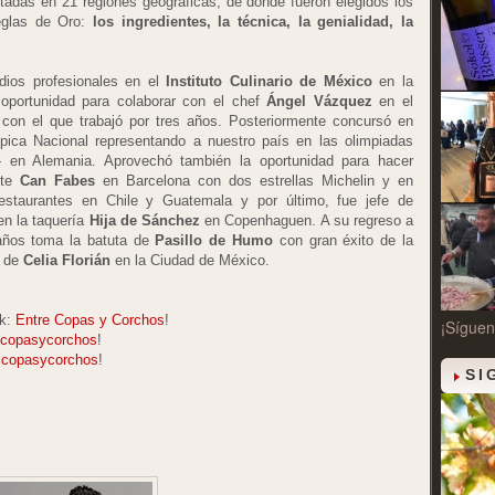
tadas en 21 regiones geográficas, de donde fueron elegidos los
eglas de Oro:
los ingredientes, la técnica, la genialidad, la
dios profesionales en el
Instituto Culinario de México
en la
oportunidad para colaborar con el chef
Ángel Vázquez
en el
, con el que trabajó por tres años. Posteriormente concursó en
ica Nacional representando a nuestro país en las olimpiadas
 en Alemania. Aprovechó también la oportunidad para hacer
nte
Can Fabes
en Barcelona con dos estrellas Michelin y en
estaurantes en Chile y Guatemala y por último, fue jefe de
n la taquería
Hija de Sánchez
en Copenhaguen. A su regreso a
 años toma la batuta de
Pasillo de Humo
con gran éxito de la
r de
Celia Florián
en la Ciudad de México.
ok:
Entre Copas y Corchos
!
¡Síguen
copasycorchos
!
copasycorchos
!
SI