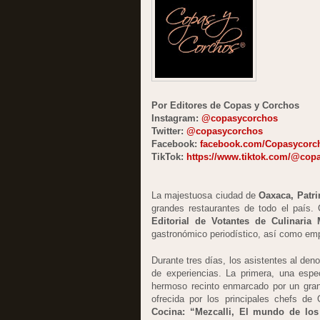
Por Editores de Copas y Corchos
Instagram:
@copasycorchos
Twitter:
@copasycorchos
Facebook:
facebook.com/Copasycorc
TikTok:
https://www.tiktok.com/@cop
La majestuosa ciudad de
Oaxaca, Patr
grandes restaurantes de todo el país
Editorial de Votantes de Culinaria 
gastronómico periodístico, así como emp
Durante tres días, los asistentes al de
de experiencias. La primera, una esp
hermoso recinto enmarcado por un gra
ofrecida por los principales chefs de
Cocina: “Mezcalli, El mundo de los