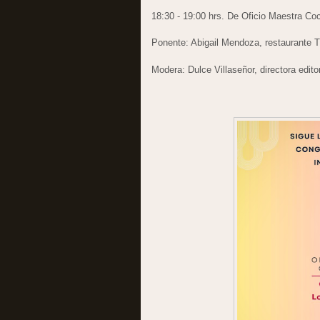
18:30 - 19:00 hrs. De Oficio Maestra Coc
Ponente: Abigail Mendoza, restaurante Tl
Modera: Dulce Villaseñor, directora edito