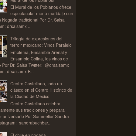
El Mural de los Poblanos ofrece
espectacular menú maridaje con
n Nogada tradicional Por Dr. Salsa
am: drsalsamx ...
Trilogía de expresiones del
terroir mexicano: Vinos Paralelo
Emblema, Ensamble Arenal y
Ensamble Colina, los vinos de
o Por Dr. Salsa Twitter: @drsalsamx
am: drsalsamx F...
Centro Castellano, todo un
clásico en el Centro Histórico de
la Ciudad de México
Centro Castellano celebra
samente sus tradiciones y prepara
de aniversario Por Sommelier Sandra
stagram: sandrabuchbar...
El chile en nogada