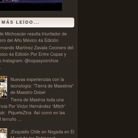
 MÁS LEÍDO...
de Michoacán resulta triunfador de
ero del Año México 4a Edición
rnando Martínez Zavala Cocinero del
ico 4a Edición Por Entre Copas y
s Instagram: @copasycorchos
.
Nuevas experiencias con la
tecnología: "Tierra de Maestros"
de Maestro Dobel
Tierra de Mastros toda una
ncia Por Víctor Hernández “Mitch”
ok: PiqueteZina Así como en las
l terruño ...
¡Exquisito Chile en Nogada en El
Mural de los Poblanos!