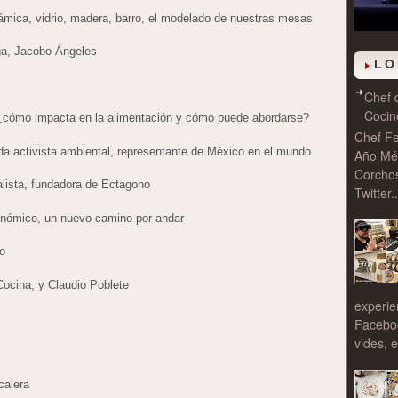
rámica, vidrio, madera, barro, el modelado de nuestras mesas
ga, Jacobo Ángeles
LO
Chef 
Cocin
, ¿cómo impacta en la alimentación y cómo puede abordarse?
Chef Fe
da activista ambiental, representante de México en el mundo
Año Méx
Corcho
lista, fundadora de Ectagono
Twitter..
onómico, un nuevo camino por andar
o
ocina, y Claudio Poblete
experie
Facebo
vides, e
calera