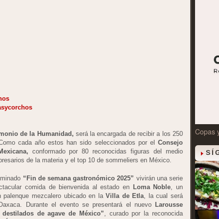
hos
asycorchos
Copas 
imonio de la Humanidad,
será la encargada de recibir a los 250
. Como cada año estos han sido seleccionados por el
Consejo
Mexicana,
conformado por 80 reconocidas figuras del medio
SÍ
resarios de la materia y el top 10 de sommeliers en México.
nominado
“Fin de semana gastronómico 2025”
vivirán una serie
ectacular comida de bienvenida al estado en
Loma Noble
, un
n palenque mezcalero ubicado en la
Villa de Etla
, la cual será
 Oaxaca. Durante el evento se presentará el nuevo
Larousse
 destilados de agave de México”
, curado por la reconocida