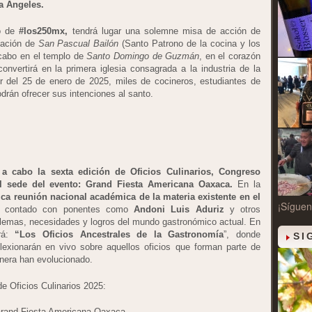
a Ángeles.
co de
#los250mx,
tendrá lugar una solemne misa de acción de
ización de
San Pascual Bailón
(Santo Patrono de la cocina y los
 cabo en el templo de
Santo Domingo de Guzmán
, en el corazón
onvertirá en la primera iglesia consagrada a la industria de la
ir del 25 de enero de 2025, miles de cocineros, estudiantes de
odrán ofrecer sus intenciones al santo.
a cabo la sexta edición de Oficios Culinarios, Congreso
l sede del evento: Grand Fiesta Americana Oaxaca.
En la
ica reunión nacional académica de la materia existente en el
¡Síguen
ha contado con ponentes como
Andoni Luis Aduriz
y otros
blemas, necesidades y logros del mundo gastronómico actual. En
erá:
“Los Oficios Ancestrales de la Gastronomía
”, donde
SI
flexionarán en vivo sobre aquellos oficios que forman parte de
nera han evolucionado.
e Oficios Culinarios 2025:
l Grand Fiesta Americana Oaxaca