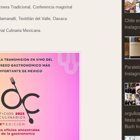
inera Tradicional, Conferencia magistral
amanalli, Teotitlán del Valle, Oaxaca
Chile e
Instagr
rial Culinaria Mexicana
Paralel
Instagr
orgullo
fiesta 
Buch In