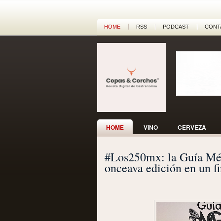
HOME
RSS
PODCAST
CONT
HOME
VINO
CERVEZA
#Los250mx: la Guía Méx
onceava edición en un 