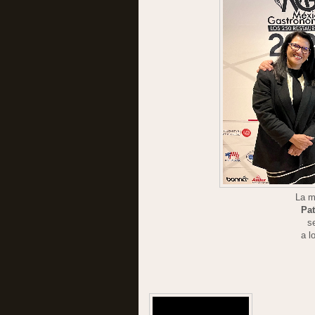
La m
Pa
s
a l