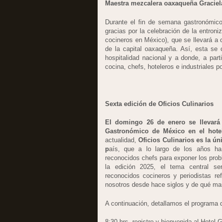
Maestra mezcalera oaxaqueña Graciel
Durante el fin de semana gastronómi
gracias por la celebración de la entron
cocineros en México), que se llevará a
de la capital oaxaqueña. Así, esta se c
hospitalidad nacional y a donde, a part
cocina, chefs, hoteleros e industriales p
Sexta edición de Oficios Culinarios
El domingo 26 de enero se llevará 
Gastronómico de México en el hote
actualidad,
Oficios Culinarios es la ún
p
aís, que a lo largo de los años 
reconocidos chefs para exponer los pro
la edición 2025, el tema central s
reconocidos cocineros y periodistas re
nosotros desde hace siglos y de qué ma
A continuación, detallamos el programa d
8:30 hrs. registro y bienvenida al Hote