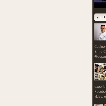
LO
Cociner
Entre C
@copasy
experie
Facebo
vides, e