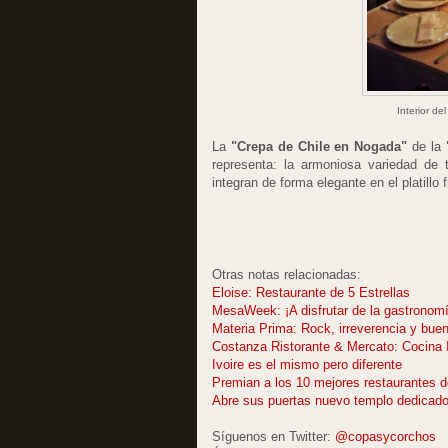
Interior de
La
"Crepa de Chile en Nogada"
de la
representa: la armoniosa variedad de 
integran de forma elegante en el platillo 
Otras notas relacionadas:
Eloise: Restaurante de 5 Estrellas
MesaWeek: ¡A disfrutar de la gastronom
Materia Prima: Rock, irreverencia y bue
Costanza Ristorante & Mercato: Cocina I
Ivoire es el mismo pero diferente
Premian a los 10 mejores restaurantes d
Abre sus puertas nuevo templo dedicado 
Síguenos en Twitter:
@copasycorchos