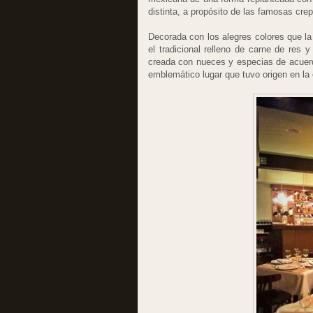
distinta, a propósito de las famosas cre
Decorada con los alegres colores que la g
el tradicional relleno de carne de res 
creada con nueces y especias de acuerdo
emblemático lugar que tuvo origen en la