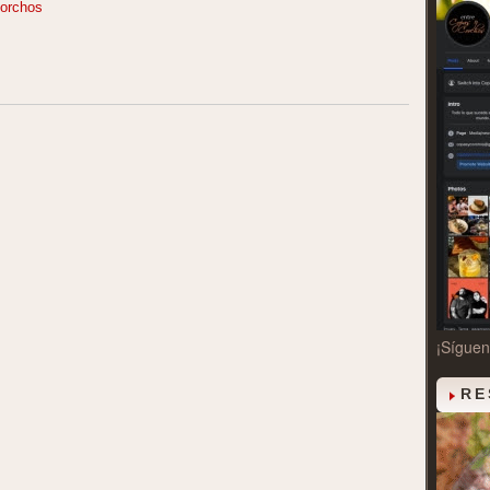
orchos
¡Sígue
RE