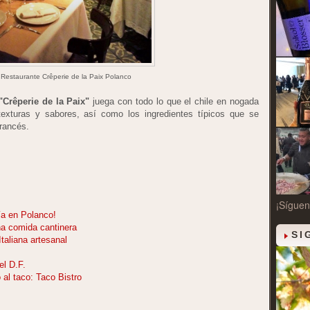
l Restaurante Crêperie de la Paix Polanco
"Crêperie de la Paix"
juega con todo lo que el chile en nogada
texturas y sabores, así como los ingredientes típicos que se
francés.
¡Síguen
ía en Polanco!
na comida cantinera
SI
taliana artesanal
el D.F.
al taco: Taco Bistro