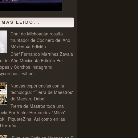
 MÁS LEÍDO...
Chef de Michoacán resulta
triunfador de Cocinero del Año
México 4a Edición
Chef Fernando Martínez Zavala
o del Año México 4a Edición Por
opas y Corchos Instagram:
corchos Twitter...
Nuevas experiencias con la
tecnología: "Tierra de Maestros"
de Maestro Dobel
Tierra de Mastros toda una
ncia Por Víctor Hernández “Mitch”
ok: PiqueteZina Así como en las
l terruño ...
¡Exquisito Chile en Nogada en El