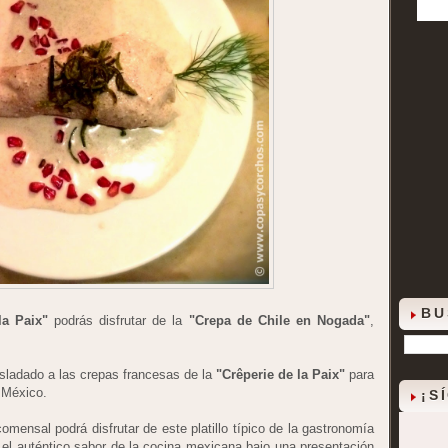
BU
la Paix"
podrás disfrutar de la
"Crepa de Chile en Nogada"
,
asladado a las crepas francesas de la
"Crêperie de la Paix"
para
 México.
¡S
mensal podrá disfrutar de este platillo típico de la gastronomía
el auténtico sabor de la cocina mexicana bajo una presentación