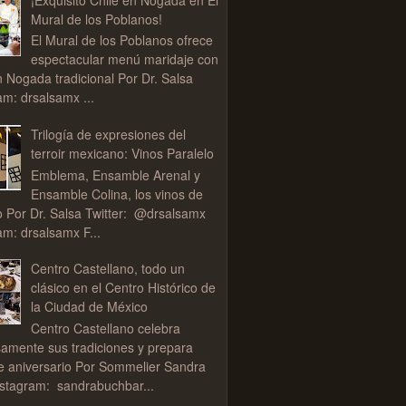
Mural de los Poblanos!
El Mural de los Poblanos ofrece
espectacular menú maridaje con
n Nogada tradicional Por Dr. Salsa
am: drsalsamx ...
Trilogía de expresiones del
terroir mexicano: Vinos Paralelo
Emblema, Ensamble Arenal y
Ensamble Colina, los vinos de
o Por Dr. Salsa Twitter: @drsalsamx
am: drsalsamx F...
Centro Castellano, todo un
clásico en el Centro Histórico de
la Ciudad de México
Centro Castellano celebra
samente sus tradiciones y prepara
de aniversario Por Sommelier Sandra
stagram: sandrabuchbar...