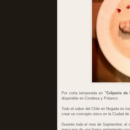
Por corta temporada en
"Crêperie de 
disponible en Condesa y Polanco.
Todo el sabor del Chile en Nogada es tr
crear un concepto único en la Ciudad de
Durante todo el mes de Septiembre, el co
mexicana de una forma replanteada con 