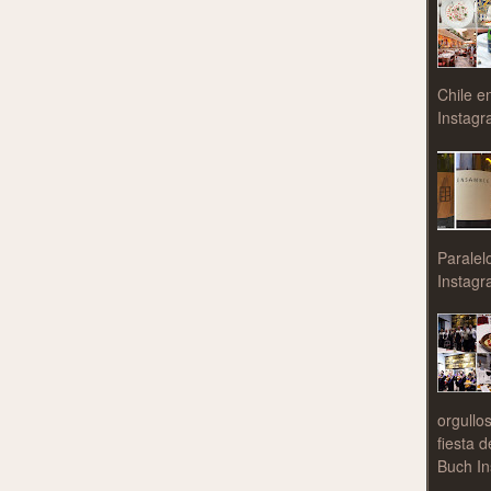
Chile e
Instagr
Paralel
Instagr
orgullo
fiesta 
Buch In