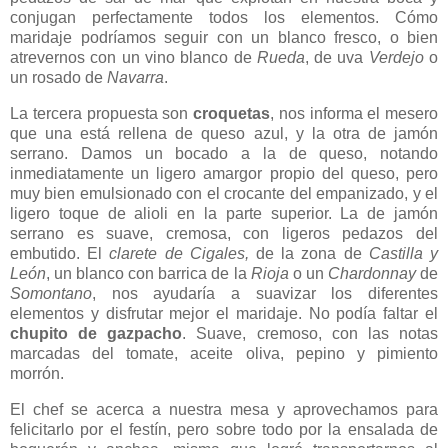
conjugan perfectamente todos los elementos. Cómo
maridaje podríamos seguir con un blanco fresco, o bien
atrevernos con un vino blanco de
Rueda
, de uva
Verdejo
o
un rosado de
Navarra
.
La tercera propuesta son
croquetas
, nos informa el mesero
que una está rellena de queso azul, y la otra de jamón
serrano. Damos un bocado a la de queso, notando
inmediatamente un ligero amargor propio del queso, pero
muy bien emulsionado con el crocante del empanizado, y el
ligero toque de alioli en la parte superior. La de jamón
serrano es suave, cremosa, con ligeros pedazos del
embutido. El
clarete de Cigales,
de la zona de
Castilla y
León
, un blanco con barrica de la
Rioja
o un
Chardonnay
de
Somontano
, nos ayudaría a suavizar los diferentes
elementos y disfrutar mejor el maridaje. No podía faltar el
chupito de gazpacho
. Suave, cremoso, con las notas
marcadas del tomate, aceite oliva, pepino y pimiento
morrón.
El chef se acerca a nuestra mesa y aprovechamos para
felicitarlo por el festín, pero sobre todo por la ensalada de