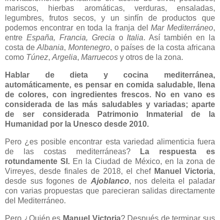
mariscos, hierbas aromáticas, verduras, ensaladas,
legumbres, frutos secos, y un sinfín de productos que
podemos encontrar en toda la franja del
Mar Mediterráneo
,
entre
España, Francia, Grecia
o
Italia
. Así también en la
costa de
Albania
,
Montenegro
, o países de la costa africana
como
Túnez
,
Argelia
,
Marruecos
y otros de la zona.
Hablar de dieta y cocina mediterránea,
automáticamente, es pensar en comida saludable, llena
de colores, con ingredientes frescos. No en vano es
considerada de las más saludables y variadas; aparte
de ser considerada Patrimonio Inmaterial de la
Humanidad por la Unesco desde 2010.
Pero ¿es posible encontrar esta variedad alimenticia fuera
de las costas mediterráneas?
La respuesta es
rotundamente SI.
En la Ciudad de México, en la zona de
Virreyes, desde finales de 2018, el chef
Manuel Victoria
,
desde sus fogones de
Ajoblanco
, nos deleita el paladar
con varias propuestas que parecieran salidas directamente
del Mediterráneo.
Pero ¿Quién es
Manuel Victoria
? Después de terminar sus