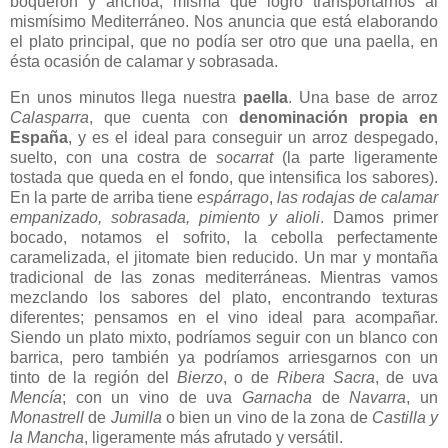
boquerón y anchoa, misma que logró transportarnos al
mismísimo Mediterráneo. Nos anuncia que está elaborando
el plato principal, que no podía ser otro que una paella, en
ésta ocasión de calamar y sobrasada.
En unos minutos llega nuestra
paella
. Una base de arroz
Calasparra
, que cuenta con
denominación propia en
España
, y es el ideal para conseguir un arroz despegado,
suelto, con una costra de
socarrat
(la parte ligeramente
tostada que queda en el fondo, que intensifica los sabores).
En la parte de arriba tiene
espárrago
,
las rodajas de calamar
empanizado, sobrasada, pimiento y alioli
. Damos primer
bocado, notamos el sofrito, la cebolla perfectamente
caramelizada, el jitomate bien reducido. Un mar y montaña
tradicional de las zonas mediterráneas. Mientras vamos
mezclando los sabores del plato, encontrando texturas
diferentes; pensamos en el vino ideal para acompañar.
Siendo un plato mixto, podríamos seguir con un blanco con
barrica, pero también ya podríamos arriesgarnos con un
tinto de la región del
Bierzo
, o de
Ribera Sacra
, de uva
Mencía
; con un vino de uva
Garnacha
de
Navarra
, un
Monastrell
de
Jumilla
o bien un vino de la zona de
Castilla y
la Mancha
, ligeramente más afrutado y versátil.