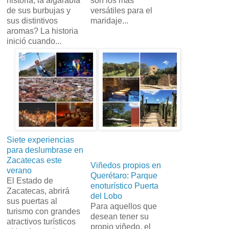
historia, la algarabía
son los más
de sus burbujas y
versátiles para el
sus distintivos
maridaje...
aromas? La historia
inició cuando...
Siete experiencias
para deslumbrase en
Zacatecas este
Viñedos propios en
verano
Querétaro: Parque
El Estado de
enoturístico Puerta
Zacatecas, abrirá
del Lobo
sus puertas al
Para aquellos que
turismo con grandes
desean tener su
atractivos turísticos
propio viñedo, el