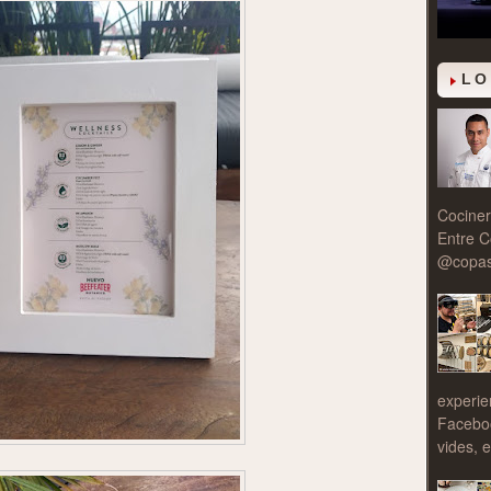
LO
Cociner
Entre C
@copasy
experie
Facebo
vides, e