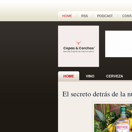
HOME
RSS
PODCAST
CONT
HOME
VINO
CERVEZA
El secreto detrás de la 