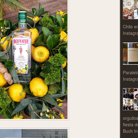
Chile e
Instagr
Paralel
Instagr
orgullo
fiesta 
Buch In