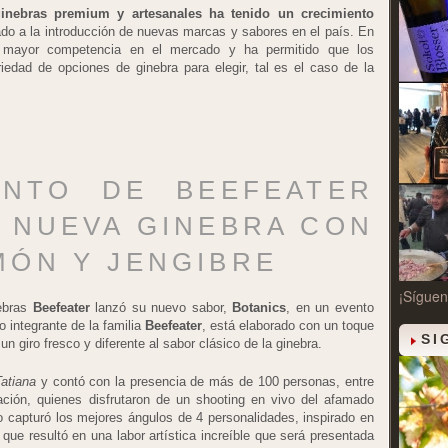
inebras premium y artesanales ha tenido un crecimiento
vado a la introducción de nuevas marcas y sabores en el país. En
 mayor competencia en el mercado y ha permitido que los
edad de opciones de ginebra para elegir, tal es el caso de la
ENTO DE BEEFEATER
A NUEVA GINEBRA CON
MÓN Y JENGIBRE
¡Síguen
nebras
Beefeater
lanzó su nuevo sabor,
Botanics
, en un evento
o integrante de la familia
Beefeater
, está elaborado con un toque
SI
 un giro fresco y diferente al sabor clásico de la ginebra.
atiana
y contó con la presencia de más de 100 personas, entre
ación, quienes disfrutaron de un shooting en vivo del afamado
fo capturó los mejores ángulos de 4 personalidades, inspirado en
 que resultó en una labor artística increíble que será presentada