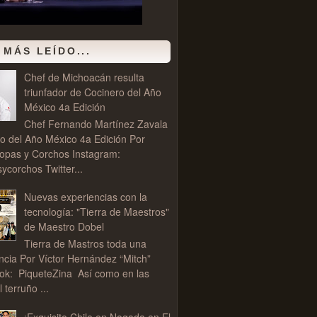
 MÁS LEÍDO...
Chef de Michoacán resulta
triunfador de Cocinero del Año
México 4a Edición
Chef Fernando Martínez Zavala
o del Año México 4a Edición Por
opas y Corchos Instagram:
corchos Twitter...
Nuevas experiencias con la
tecnología: "Tierra de Maestros"
de Maestro Dobel
Tierra de Mastros toda una
ncia Por Víctor Hernández “Mitch”
ok: PiqueteZina Así como en las
l terruño ...
¡Exquisito Chile en Nogada en El