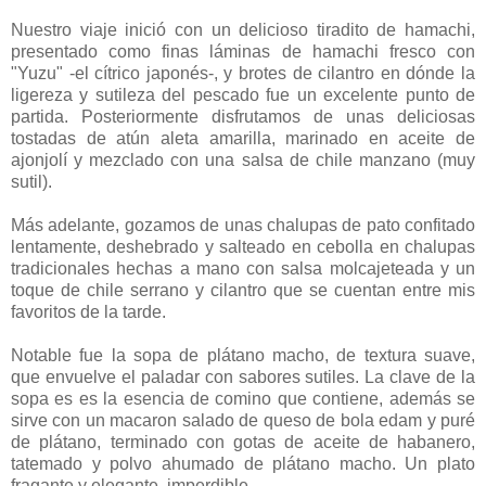
Nuestro viaje inició con un delicioso tiradito de hamachi,
presentado como finas láminas de hamachi fresco con
"Yuzu" -el cítrico japonés-, y brotes de cilantro en dónde la
ligereza y sutileza del pescado fue un excelente punto de
partida. Posteriormente disfrutamos de unas deliciosas
tostadas de atún aleta amarilla, marinado en aceite de
ajonjolí y mezclado con una salsa de chile manzano (muy
sutil).
Más adelante, gozamos de unas chalupas de pato confitado
lentamente, deshebrado y salteado en cebolla en chalupas
tradicionales hechas a mano con salsa molcajeteada y un
toque de chile serrano y cilantro que se cuentan entre mis
favoritos de la tarde.
Notable fue la sopa de plátano macho, de textura suave,
que envuelve el paladar con sabores sutiles. La clave de la
sopa es es la esencia de comino que contiene, además se
sirve con un macaron salado de queso de bola edam y puré
de plátano, terminado con gotas de aceite de habanero,
tatemado y polvo ahumado de plátano macho. Un plato
fragante y elegante, imperdible.