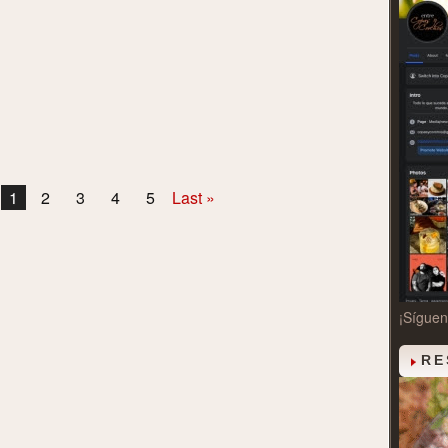
1
2
3
4
5
Last »
¡Sígue
RE