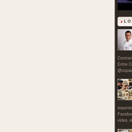
LO
Cociner
Entre C
@copasy
experie
Facebo
vides, e