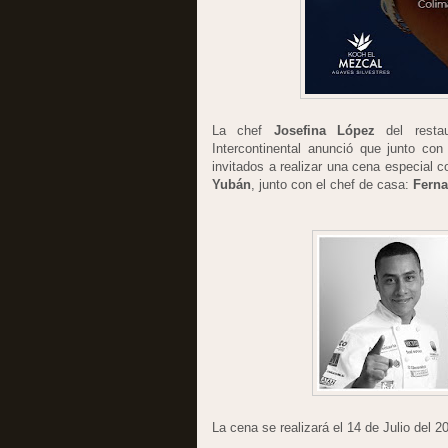
La chef
Josefina López
del resta
Intercontinental anunció que junto co
invitados a realizar una cena especial c
Yubán
, junto con el chef de casa:
Ferna
La cena se realizará el 14 de Julio del 2