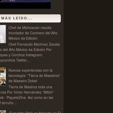
 MÁS LEÍDO...
Chef de Michoacán resulta
triunfador de Cocinero del Año
México 4a Edición
Chef Fernando Martínez Zavala
o del Año México 4a Edición Por
opas y Corchos Instagram:
corchos Twitter...
Nuevas experiencias con la
tecnología: "Tierra de Maestros"
de Maestro Dobel
Tierra de Mastros toda una
ncia Por Víctor Hernández “Mitch”
ok: PiqueteZina Así como en las
l terruño ...
¡Exquisito Chile en Nogada en El