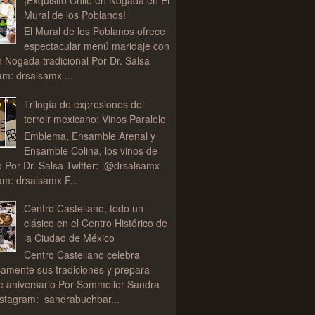
Mural de los Poblanos!
El Mural de los Poblanos ofrece
espectacular menú maridaje con
n Nogada tradicional Por Dr. Salsa
am: drsalsamx ...
Trilogía de expresiones del
terroir mexicano: Vinos Paralelo
Emblema, Ensamble Arenal y
Ensamble Colina, los vinos de
o Por Dr. Salsa Twitter: @drsalsamx
am: drsalsamx F...
Centro Castellano, todo un
clásico en el Centro Histórico de
la Ciudad de México
Centro Castellano celebra
samente sus tradiciones y prepara
de aniversario Por Sommelier Sandra
stagram: sandrabuchbar...