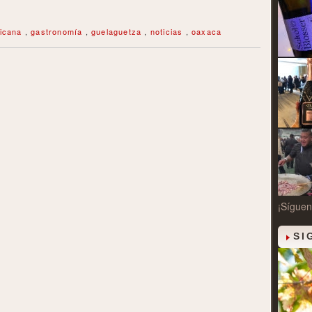
xicana
,
gastronomía
,
guelaguetza
,
noticias
,
oaxaca
¡Síguen
SI