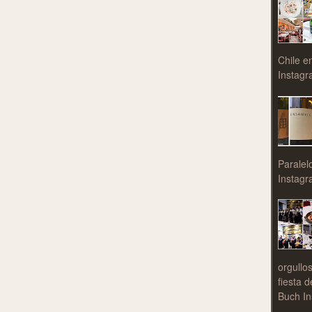
Chile e
Instagr
Paralel
Instagr
orgullo
fiesta 
Buch In