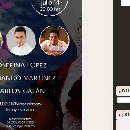
BU
¡S