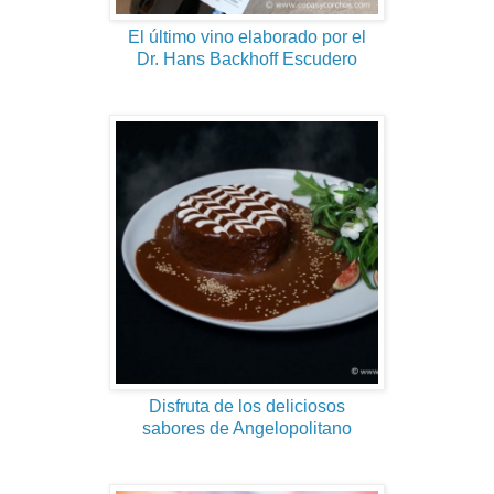
El último vino elaborado por el
Dr. Hans Backhoff Escudero
Disfruta de los deliciosos
sabores de Angelopolitano