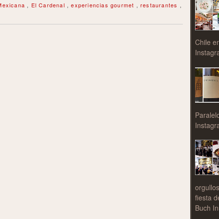
Mexicana
,
El Cardenal
,
experiencias gourmet
,
restaurantes
,
Chile e
Instagr
Paralel
Instagr
orgullo
fiesta 
Buch In