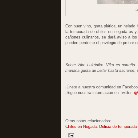
H
Con buen vino, grata plática, un helado
la temporada de chiles en nogada es ya
cañones culinarios, se dará aviso a lo
pueden perderse el privilegio de probar e
Sobre Viko Lukániko. Viko es norteño.
mañana gusta de bailar hasta saciarse,
¡Únete a nuestra comunidad en Facebo
¡Sigue nuestra información en Twitter:
@
Otras notas relacionadas:
Chiles en Nogada: Delicia de temporada