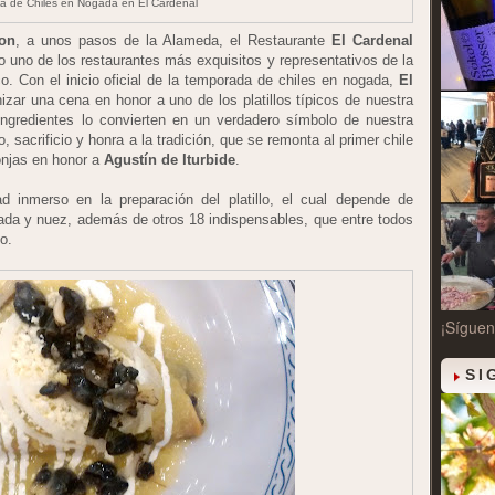
a de Chiles en Nogada en El Cardenal
ton
, a unos pasos de la Alameda, el Restaurante
El Cardenal
o uno de los restaurantes más exquisitos y representativos de la
. Con el inicio oficial de la temporada de chiles en nogada,
El
zar una cena en honor a uno de los platillos típicos de nuestra
ingredientes lo convierten en un verdadero símbolo de nuestra
 sacrificio y honra a la tradición, que se remonta al primer chile
onjas en honor a
Agustín de Iturbide
.
tad inmerso en la preparación del platillo, el cual depende de
ada y nuez, además de otros 18 indispensables, que entre todos
no.
¡Síguen
SI