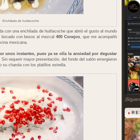
Enchilada de huitlacoche
ada con una enchilada de huitlacoche que abrió el gusto al mundo
a bocado con besos al mezcal
400 Conejos
, que me acompañó
cocina mexicana.
or unos instantes, pues ya se olía la ansiedad por degustar
.
Sin requerir mayor presentación, del fondo del salón emergieron
 su charola con los platillos estrella.
¡Sígue
RE