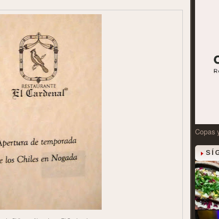
Copas 
SÍ