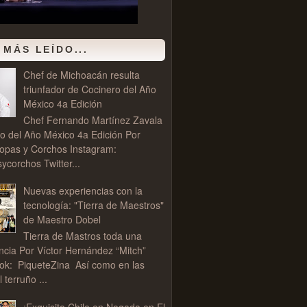
 MÁS LEÍDO...
Chef de Michoacán resulta
triunfador de Cocinero del Año
México 4a Edición
Chef Fernando Martínez Zavala
o del Año México 4a Edición Por
opas y Corchos Instagram:
corchos Twitter...
Nuevas experiencias con la
tecnología: "Tierra de Maestros"
de Maestro Dobel
Tierra de Mastros toda una
ncia Por Víctor Hernández “Mitch”
ok: PiqueteZina Así como en las
l terruño ...
¡Exquisito Chile en Nogada en El