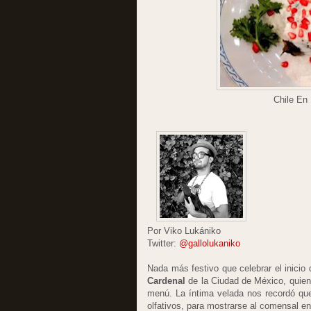
Chile En
Por Viko Lukániko
Twitter:
@gallolukaniko
Nada más festivo que celebrar el inicio
Cardenal
de la Ciudad de México, quien s
menú. La íntima velada nos recordó que
olfativos, para mostrarse al comensal e