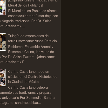
Mural de los Poblanos!
El Mural de los Poblanos ofrece
espectacular menú maridaje con
n Nogada tradicional Por Dr. Salsa
am: drsalsamx ...
Trilogía de expresiones del
terroir mexicano: Vinos Paralelo
Emblema, Ensamble Arenal y
Ensamble Colina, los vinos de
o Por Dr. Salsa Twitter: @drsalsamx
am: drsalsamx F...
Centro Castellano, todo un
clásico en el Centro Histórico de
la Ciudad de México
Centro Castellano celebra
samente sus tradiciones y prepara
de aniversario Por Sommelier Sandra
stagram: sandrabuchbar...