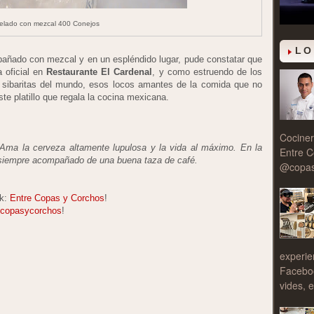
elado con mezcal 400 Conejos
LO
 bañado con mezcal y en un espléndido lugar, pude constatar que
 oficial en
Restaurante El Cardenal
, y como estruendo de los
s sibaritas del mundo, esos locos amantes de la comida que no
ste platillo que regala la cocina mexicana.
Cociner
 Ama la cerveza altamente lupulosa y la vida al máximo. En la
Entre C
 siempre acompañado de una buena taza de café.
@copasy
ok:
Entre Copas y Corchos
!
copasycorchos
!
experie
Facebo
vides, e