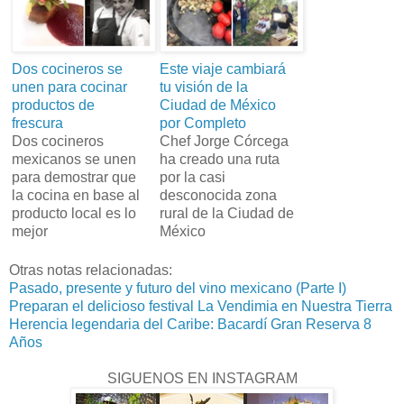
Dos cocineros se
Este viaje cambiará
unen para cocinar
tu visión de la
productos de
Ciudad de México
frescura
por Completo
Dos cocineros
Chef Jorge Córcega
mexicanos se unen
ha creado una ruta
para demostrar que
por la casi
la cocina en base al
desconocida zona
producto local es lo
rural de la Ciudad de
mejor
México
Otras notas relacionadas:
Pasado, presente y futuro del vino mexicano (Parte I)
Preparan el delicioso festival La Vendimia en Nuestra Tierra
Herencia legendaria del Caribe: Bacardí Gran Reserva 8
Años
SIGUENOS EN INSTAGRAM