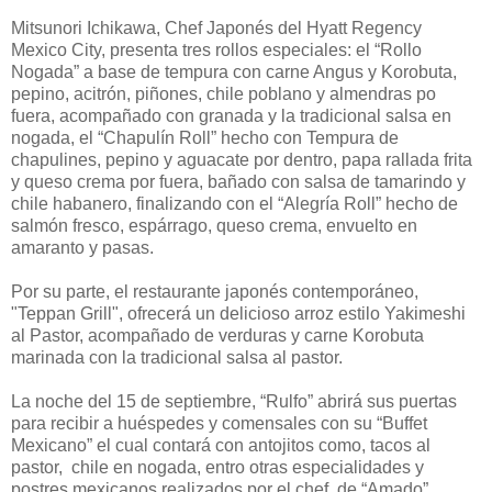
Mitsunori Ichikawa, Chef Japonés del Hyatt Regency
Mexico City, presenta tres rollos especiales: el “Rollo
Nogada” a base de tempura con carne Angus y Korobuta,
pepino, acitrón, piñones, chile poblano y almendras po
fuera, acompañado con granada y la tradicional salsa en
nogada, el “Chapulín Roll” hecho con Tempura de
chapulines, pepino y aguacate por dentro, papa rallada frita
y queso crema por fuera, bañado con salsa de tamarindo y
chile habanero, finalizando con el “Alegría Roll” hecho de
salmón fresco, espárrago, queso crema, envuelto en
amaranto y pasas.
Por su parte, el restaurante japonés contemporáneo,
"Teppan Grill", ofrecerá un delicioso arroz estilo Yakimeshi
al Pastor, acompañado de verduras y carne Korobuta
marinada con la tradicional salsa al pastor.
La noche del 15 de septiembre, “Rulfo” abrirá sus puertas
para recibir a huéspedes y comensales con su “Buffet
Mexicano” el cual contará con antojitos como, tacos al
pastor, chile en nogada, entro otras especialidades y
postres mexicanos realizados por el chef de “Amado”