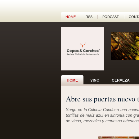
HOME
RSS
PODCAST
CONT
HOME
VINO
CERVEZA
Abre sus puertas nuevo 
Surge en la Colonia Condesa una nueva p
tortillas de maíz azul en sintonía con gr
de vinos, mezcales y cervezas artesana