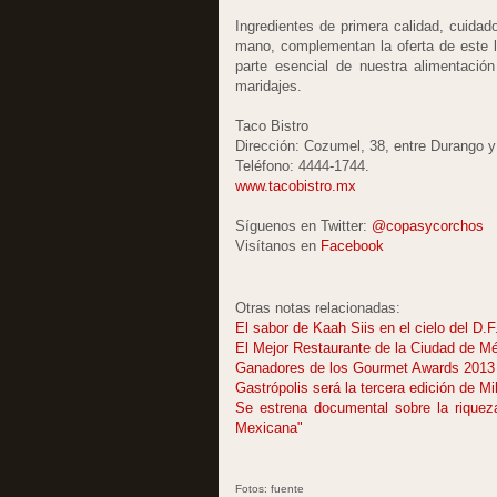
Ingredientes de primera calidad, cuidad
mano, complementan la oferta de este l
parte esencial de nuestra alimentació
maridajes.
Taco Bistro
Dirección: Cozumel, 38, entre Durango 
Teléfono: 4444-1744.
www.tacobistro.mx
Síguenos en Twitter:
@copasycorchos
Visítanos en
Facebook
Otras notas relacionadas:
El sabor de Kaah Siis en el cielo del D.F
El Mejor Restaurante de la Ciudad de M
Ganadores de los Gourmet Awards 2013
Gastrópolis será la tercera edición de M
Se estrena documental sobre la riqueza
Mexicana"
Fotos: fuente