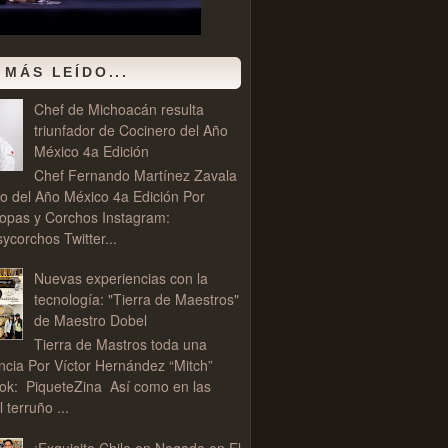
 MÁS LEÍDO...
Chef de Michoacán resulta
triunfador de Cocinero del Año
México 4a Edición
Chef Fernando Martínez Zavala
o del Año México 4a Edición Por
opas y Corchos Instagram:
corchos Twitter...
Nuevas experiencias con la
tecnología: "Tierra de Maestros"
de Maestro Dobel
Tierra de Mastros toda una
ncia Por Víctor Hernández “Mitch”
ok: PiqueteZina Así como en las
l terruño ...
¡Exquisito Chile en Nogada en El