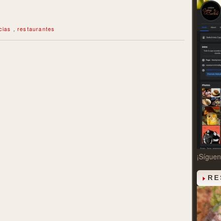
icias
,
restaurantes
¡Sígue
RE