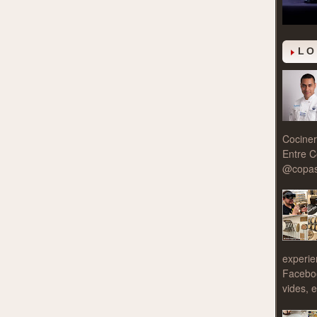
LO
Cociner
Entre C
@copasy
experie
Facebo
vides, e