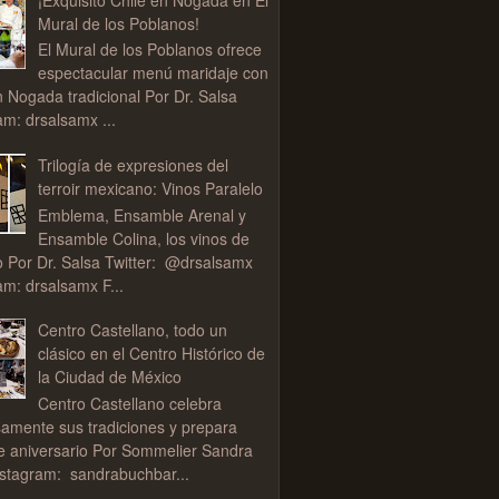
Mural de los Poblanos!
El Mural de los Poblanos ofrece
espectacular menú maridaje con
n Nogada tradicional Por Dr. Salsa
am: drsalsamx ...
Trilogía de expresiones del
terroir mexicano: Vinos Paralelo
Emblema, Ensamble Arenal y
Ensamble Colina, los vinos de
o Por Dr. Salsa Twitter: @drsalsamx
am: drsalsamx F...
Centro Castellano, todo un
clásico en el Centro Histórico de
la Ciudad de México
Centro Castellano celebra
samente sus tradiciones y prepara
de aniversario Por Sommelier Sandra
stagram: sandrabuchbar...