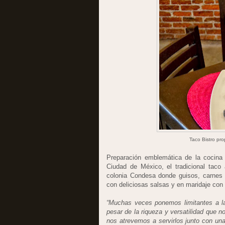
Taco Bistro pro
Preparación emblemática de la cocina
Ciudad de México, el tradicional tac
colonia Condesa donde guisos, carnes 
con deliciosas salsas y en maridaje con
“Muchas veces ponemos limitantes a la
pesar de la riqueza y versatilidad que n
nos atrevemos a servirlos junto con un