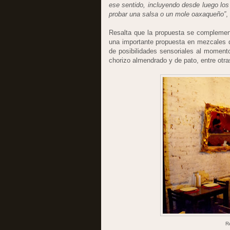
ese sentido, incluyendo desde luego los
probar una salsa o un mole oaxaqueño”
,
Resalta que la propuesta se complemen
una importante propuesta en mezcales 
de posibilidades sensoriales al momento
chorizo almendrado y de pato, entre otra
R