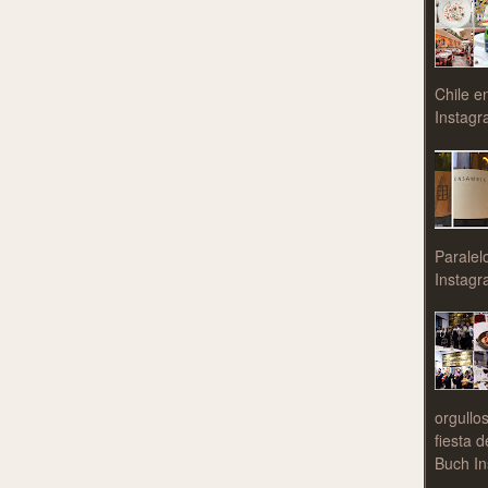
Chile e
Instagr
Paralel
Instagr
orgullo
fiesta 
Buch In