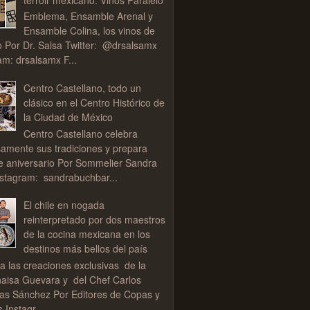
Emblema, Ensamble Arenal y
Ensamble Colina, los vinos de
o Por Dr. Salsa Twitter: @drsalsamx
am: drsalsamx F...
Centro Castellano, todo un
clásico en el Centro Histórico de
la Ciudad de México
Centro Castellano celebra
samente sus tradiciones y prepara
de aniversario Por Sommelier Sandra
stagram: sandrabuchbar...
El chile en nogada
reinterpretado por dos maestros
de la cocina mexicana en los
destinos más bellos del país
a las creaciones exclusivas de la
aisa Guevara y del Chef Carlos
as Sánchez Por Editores de Copas y
 Instagr...