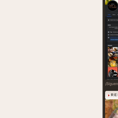
¡Sígue
RE