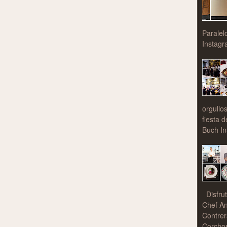
Paralel
Instagr
orgullo
fiesta 
Buch In
Disfrut
Chef An
Contrer
Corchos