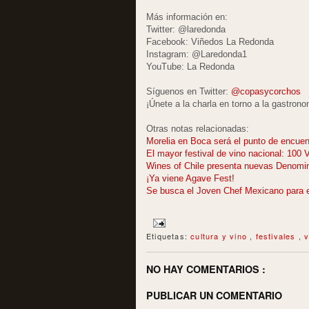
Más información en:
Twitter: @laredonda
Facebook: Viñedos La Redonda
Instagram: @Laredonda1
YouTube: La Redonda
Síguenos en Twitter:
@copasycorchos
¡Únete a la charla en torno a la gastro
Otras notas relacionadas:
Morelia en Boca será el punto de encuent
El mayor festival de vino nacional: 100
Wines of Chile presenta nuevas Denomi
¡Ya viene Agave Fest!
Se busca el Joven Chef Mexicano para e
Etiquetas:
cultura y vino
,
festivales
,
v
NO HAY COMENTARIOS :
PUBLICAR UN COMENTARIO