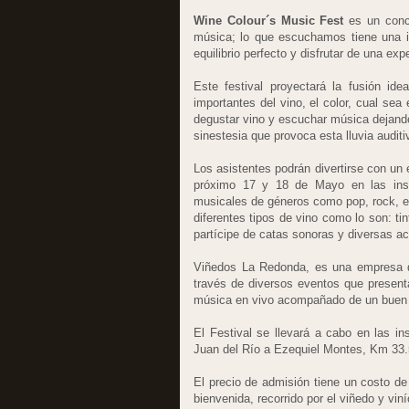
Wine Colour´s Music Fest
es un conc
música; lo que escuchamos tiene una i
equilibrio perfecto y disfrutar de una exp
Este festival proyectará la fusión id
importantes del vino, el color, cual sea 
degustar vino y escuchar música dejando
sinestesia que provoca esta lluvia auditi
Los asistentes podrán divertirse con un e
próximo 17 y 18 de Mayo en las ins
musicales de géneros como pop, rock, el
diferentes tipos de vino como lo son: ti
partícipe de catas sonoras y diversas a
Viñedos La Redonda, es una empresa qu
través de diversos eventos que presenta
música en vivo acompañado de un buen 
El Festival se llevará a cabo en las 
Juan del Río a Ezequiel Montes, Km 33.
El precio de admisión tiene un costo de
bienvenida, recorrido por el viñedo y viní