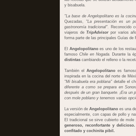
y bisabuela.
"La base de Angelopolitano es la cocina
Quezadas,
"La presentación es un p
gastronomía tradicional"
. Reconocido co
viajeros de
TripAdvisor
por varios añ
forma parte de las principales Guías de
El
Angelopolitano
es uno de los restau
famoso
Chile en Nogada.
Durante la ép
distintas
cambiando el relleno o la recet
También el
Angelopolitano
es famoso 
inspirada en la cocina del norte de Méxi
"Mi bisabuela era poblana"
detalle el c
diferente a como se prepara en Sonor
después de un gran banquete. ¡Era un pl
con mole poblano y tenemos varias opcio
La versión de
Angelopolitano
es una del
especialmente, con capas de pollo y na
El tradicional se sirve cubierto de mo
generoso, reconfortante y delicioso
confitado y cochinita pibil.