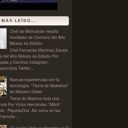
 MÁS LEÍDO...
Chef de Michoacán resulta
triunfador de Cocinero del Año
México 4a Edición
Chef Fernando Martínez Zavala
o del Año México 4a Edición Por
opas y Corchos Instagram:
corchos Twitter...
Nuevas experiencias con la
tecnología: "Tierra de Maestros"
de Maestro Dobel
Tierra de Mastros toda una
ncia Por Víctor Hernández “Mitch”
ok: PiqueteZina Así como en las
l terruño ...
¡Exquisito Chile en Nogada en El