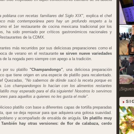
 poblana con recetas familiares del Siglo XIX"
, explica el chef
oco más contemporánea pero hay un profundo respeto a la
mo el 1er restaurante de cocina mexicana tradicional por los
os, ha sido premiado por críticos gastronómicos nacionales y
 Restaurantes de la CDMX.
rantes más recurridos por sus deliciosas preparaciones como el
oca de verano en el restaurante
se sirven nueve variedades
a de la nogada pero siempre con apego a la tradición.
por su platillo
"Champandongo"
, una deliciosa preparación
co que tiene origen en una especie de platillo para recalentado.
hef Quezadas,
"No sabemos de dónde sacó la receta porque es
a. Los champandongos lo hacían con los alimentos restantes
¡Síguen
atillo muy esperado para el día siguiente! Nosotros lo servimos
nes para aquellos a quienes no les gusta el mole"
.
SI
icioso platillo con base a diferentes capas de tortilla preparadas
ta, que se deja reposar para que adquiera una golosa suavidad.
le poblano y acompañado de ensalda de arúgula.
Un platillo muy
. También hay otras versiones: de flor de calabaza, cerdo