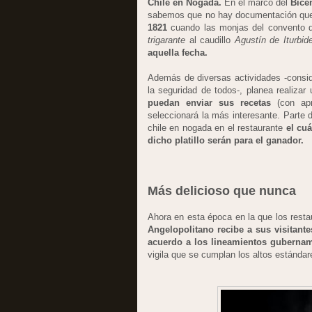
Chile en Nogada.
En el marco del
Bicen
sabemos que no hay documentación que as
1821
cuando las monjas del convento d
trigarante
al caudillo
Agustín de Iturbid
aquella fecha.
Además de diversas actividades -consi
la seguridad de todos-, planea realizar
puedan enviar sus recetas
(con ap
seleccionará la más interesante. Parte d
chile en nogada en el restaurante
el cu
dicho platillo serán para el ganador.
Más delicioso que nunca
Ahora en esta época en la que los rest
Angelopolitano recibe a sus visitante
acuerdo a los lineamientos gubernam
vigila que se cumplan los altos estánda