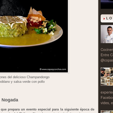
LO
Cociner
Entre C
@copasy
ones del delicioso Champandongo
oblano y salsa verde con pollo
experie
Facebo
en Nogada
vides, e
que prepara un evento especial para la siguiente época de