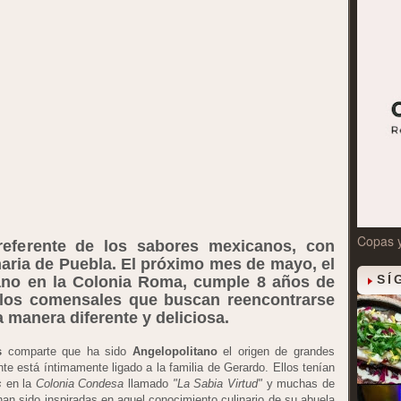
Copas 
referente de los sabores mexicanos, con
inaria de Puebla. El próximo mes de mayo, el
SÍ
tano en la Colonia Roma, cumple 8 años de
e los comensales que buscan reencontrarse
a manera diferente y deliciosa.
s
comparte que ha sido
Angelopolitano
el origen de grandes
nte está íntimamente ligado a la familia de Gerardo. Ellos tenían
s
en la
Colonia Condesa
llamado
"La Sabia Virtud"
y muchas de
han sido inspiradas en aquel conocimiento culinario de su abuela