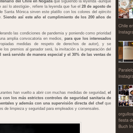
tenario del Chile en Nogada
que siguiendo la leyenda -aunque
í lo atestigüe-, refiere la leyenda que fue el
28 de agosto de
e Santa Mónica sirven este platillo con los colores del
ejército
e
.
Siendo así este año el cumplimiento de los 200 años de
Chile e
Instagr
derando las condiciones de pandemia y poniendo como prioridad
 una amplia convocatoria en medios,
para que los interesados
ropiadas medidas de respeto de derechos de autor), y se
e los premios al ganador será, la invitación a la preparación del
ál será servido de manera especial y el 30% de las ventas de
Paralel
Instagr
aurantes han vuelto a abrir con muchas medidas de seguridad,
el
s con los más estrictos controles de seguridad sanitaria de
entales y además con una supervisión directa del chef
que
res de limpieza y seguridad para empleados y comensales.
orgullo
fiesta 
Buch In