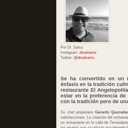
Por Dr. Salsa
Instagram:
drsalsamx
Twitter:
@drsalsamx
Se ha convertido en un 
énfasis en la tradición cul
restaurante El Angelopoli
estar en la preferencia d
con la tradición pero de un
Su chef propietario
Gerardo Quezada
satisfacciones. La creación del restaura
un restaurante en la calle de
Tamaulipa
las recetas que se utilizan actualmente 