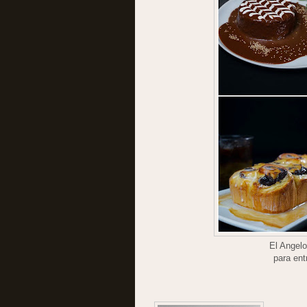
El Angelo
para ent