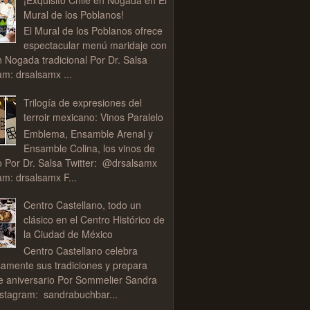
Mural de los Poblanos!
El Mural de los Poblanos ofrece
espectacular menú maridaje con
n Nogada tradicional Por Dr. Salsa
am: drsalsamx ...
Trilogía de expresiones del
terroir mexicano: Vinos Paralelo
Emblema, Ensamble Arenal y
Ensamble Colina, los vinos de
o Por Dr. Salsa Twitter: @drsalsamx
am: drsalsamx F...
Centro Castellano, todo un
clásico en el Centro Histórico de
la Ciudad de México
Centro Castellano celebra
samente sus tradiciones y prepara
de aniversario Por Sommelier Sandra
stagram: sandrabuchbar...